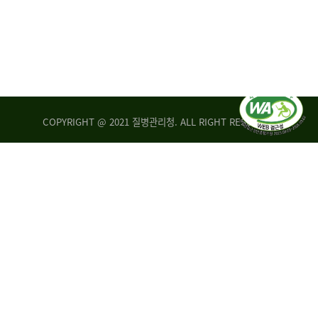
COPYRIGHT @ 2021 질병관리청. ALL RIGHT RESERVED