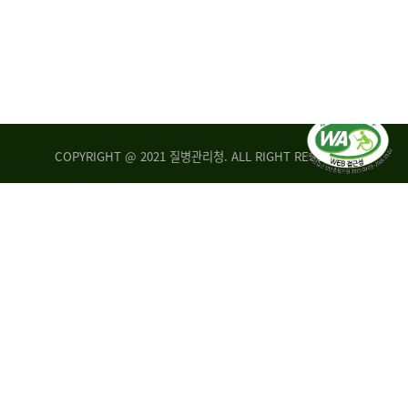
COPYRIGHT @ 2021 질병관리청. ALL RIGHT RESERVED