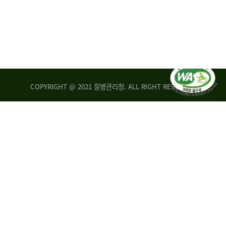
COPYRIGHT @ 2021 질병관리청. ALL RIGHT RESERVED