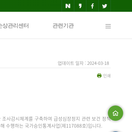
사
손상관리센터
관련기관
이
업데이트 일자 : 2024-03-18
인쇄
트
맵
한 조사감시체계를 구축하여 급성심장정지 관련 보건 정책
해 수행하는 국가승인통계사업(제117088호)입니다.
메인으로