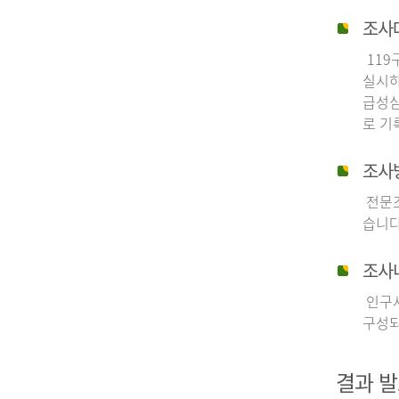
조사
119
실시하
급성심
로 기
조사
전문조
습니다
조사
인구사
구성되
결과 발