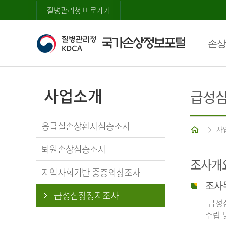
질병관리청 바로가기
손상
사업소개
급성
응급실손상환자심층조사
홈
사
퇴원손상심층조사
조사개
지역사회기반 중증외상조사
조사
급성심장정지조사
급성심
수립 