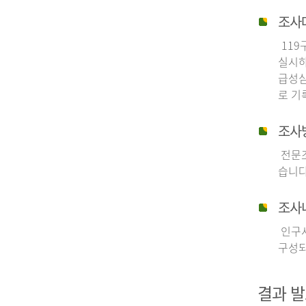
조사
119
실시하
급성심
로 기
조사
전문조
습니다
조사
인구사
구성되
결과 발