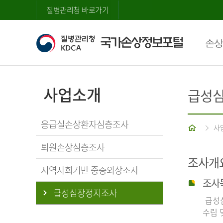
질병관리청 바로가기
손상
사업소개
급성
응급실손상환자심층조사
홈
사
퇴원손상심층조사
조사개
지역사회기반 중증외상조사
조사
급성심장정지조사
급성심
수립 