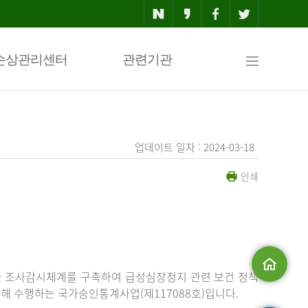
사
손상관리센터
관련기관
이
업데이트 일자 : 2024-03-18
인쇄
트
맵
한 조사감시체계를 구축하여 급성심장정지 관련 보건 정책
해 수행하는 국가승인통계사업(제117088호)입니다.
메인으로