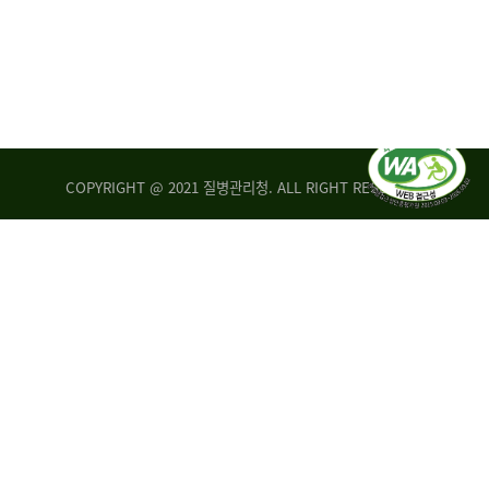
COPYRIGHT @ 2021 질병관리청. ALL RIGHT RESERVED