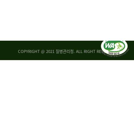
COPYRIGHT @ 2021 질병관리청. ALL RIGHT RESERVED