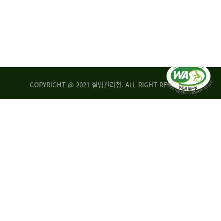
COPYRIGHT @ 2021 질병관리청. ALL RIGHT RESERVED