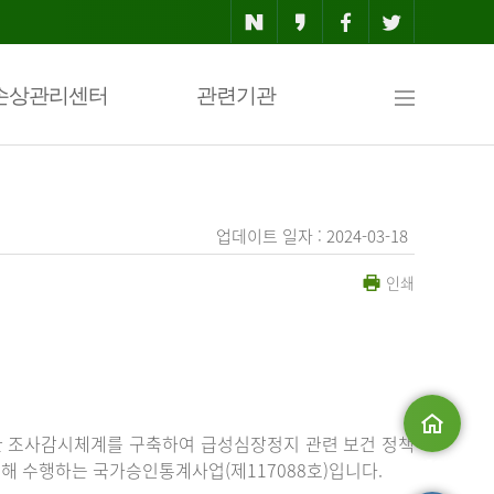
사
손상관리센터
관련기관
이
업데이트 일자 : 2024-03-18
인쇄
트
맵
한 조사감시체계를 구축하여 급성심장정지 관련 보건 정책
해 수행하는 국가승인통계사업(제117088호)입니다.
메인으로