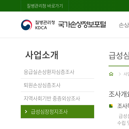
질병관리청 바로가기
손상
사업소개
급성
응급실손상환자심층조사
홈
사
퇴원손상심층조사
조사개
지역사회기반 중증외상조사
조사
급성심장정지조사
급성심
수립 