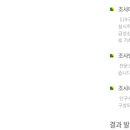
조사
119
실시하
급성심
로 기
조사
전문조
습니다
조사
인구사
구성되
결과 발