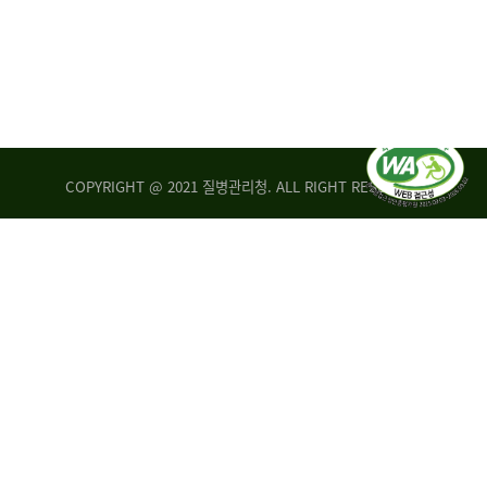
COPYRIGHT @ 2021 질병관리청. ALL RIGHT RESERVED