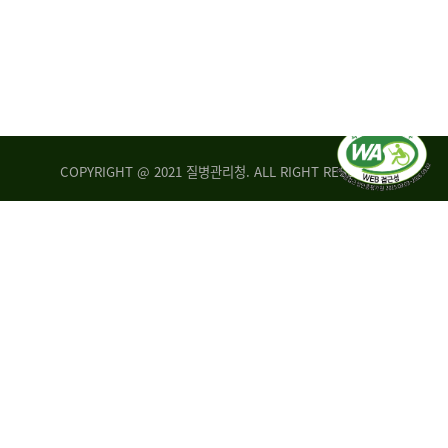
COPYRIGHT @ 2021 질병관리청. ALL RIGHT RESERVED