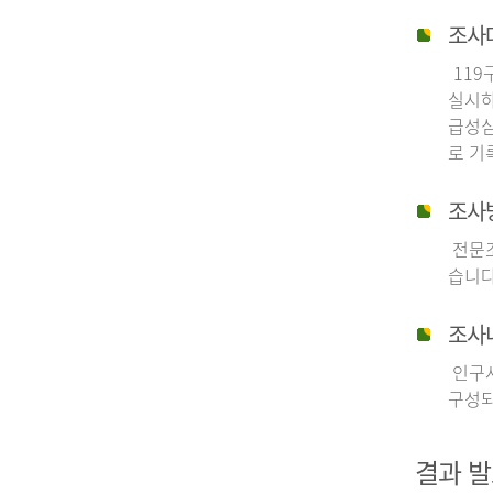
조사
119
실시하
급성심
로 기
조사
전문조
습니다
조사
인구사
구성되
결과 발