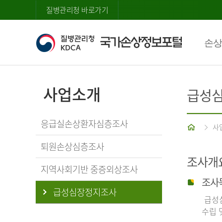
질병관리청 바로가기
손상
사업소개
급성
응급실손상환자심층조사
홈
사
퇴원손상심층조사
조사개
지역사회기반 중증외상조사
조사
급성심장정지조사
급성심
수립 