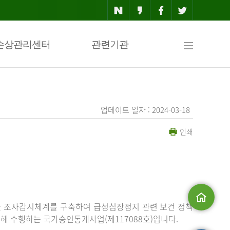
사
손상관리센터
관련기관
이
업데이트 일자 : 2024-03-18
인쇄
트
맵
한 조사감시체계를 구축하여 급성심장정지 관련 보건 정책
해 수행하는 국가승인통계사업(제117088호)입니다.
메인으로