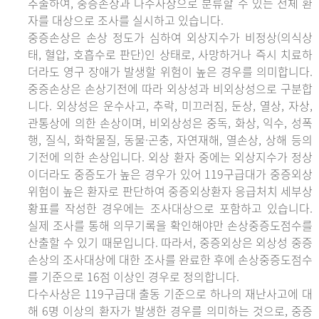
추출하여, 중증손상과 다수사상으로 분류할 수 있는 전체 환
자를 대상으로 조사를 실시하고 있습니다.
중증손상은 손상 정도가 심하여 외상지수가 비정상(의식상
태, 혈압, 호흡수로 판단)인 상태로, 사망하거나 즉시 치료하
더라도 영구 장애가 발생할 위험이 높은 경우를 의미합니다.
중증손상은 손상기전에 따라 외상성과 비외상성으로 구분합
니다. 외상성은 운수사고, 추락, 미끄러짐, 둔상, 열상, 자상,
관통상에 의한 손상이며, 비외상성은 중독, 화상, 익수, 성폭
행, 질식, 화학물질, 동물·곤충, 자연재해, 열손상, 상해 등의
기전에 의한 손상입니다. 외상 환자 중에는 외상지수가 정상
이더라도 중증도가 높은 경우가 있어 119구급대가 중증외상
위험이 높은 환자로 판단하여 중증외상환자 응급처치 세부상
황표를 작성한 경우에는 조사대상으로 포함하고 있습니다.
실제 조사를 통해 의무기록을 확인해야만 손상중증도점수를
산출할 수 있기 때문입니다. 따라서, 중증외상은 외상성 중증
손상의 조사대상에 대한 조사를 완료한 후에 손상중증도점수
를 기준으로 16점 이상인 경우로 정의합니다.
다수사상은 119구급대 출동 기준으로 하나의 재난사고에 대
해 6명 이상의 환자가 발생한 경우를 의미하는 것으로, 중증