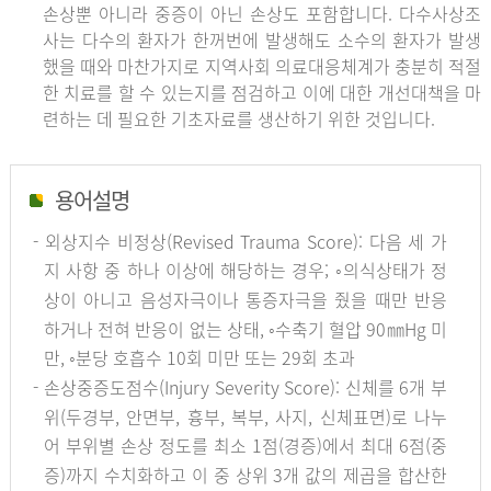
손상뿐 아니라 중증이 아닌 손상도 포함합니다. 다수사상조
사는 다수의 환자가 한꺼번에 발생해도 소수의 환자가 발생
했을 때와 마찬가지로 지역사회 의료대응체계가 충분히 적절
한 치료를 할 수 있는지를 점검하고 이에 대한 개선대책을 마
련하는 데 필요한 기초자료를 생산하기 위한 것입니다.
용어설명
- 외상지수 비정상(Revised Trauma Score): 다음 세 가
지 사항 중 하나 이상에 해당하는 경우; ◦의식상태가 정
상이 아니고 음성자극이나 통증자극을 줬을 때만 반응
하거나 전혀 반응이 없는 상태, ◦수축기 혈압 90㎜Hg 미
만, ◦분당 호흡수 10회 미만 또는 29회 초과
- 손상중증도점수(Injury Severity Score): 신체를 6개 부
위(두경부, 안면부, 흉부, 복부, 사지, 신체표면)로 나누
어 부위별 손상 정도를 최소 1점(경증)에서 최대 6점(중
증)까지 수치화하고 이 중 상위 3개 값의 제곱을 합산한