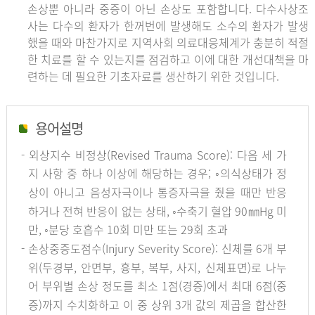
손상뿐 아니라 중증이 아닌 손상도 포함합니다. 다수사상조
사는 다수의 환자가 한꺼번에 발생해도 소수의 환자가 발생
했을 때와 마찬가지로 지역사회 의료대응체계가 충분히 적절
한 치료를 할 수 있는지를 점검하고 이에 대한 개선대책을 마
련하는 데 필요한 기초자료를 생산하기 위한 것입니다.
용어설명
- 외상지수 비정상(Revised Trauma Score): 다음 세 가
지 사항 중 하나 이상에 해당하는 경우; ◦의식상태가 정
상이 아니고 음성자극이나 통증자극을 줬을 때만 반응
하거나 전혀 반응이 없는 상태, ◦수축기 혈압 90㎜Hg 미
만, ◦분당 호흡수 10회 미만 또는 29회 초과
- 손상중증도점수(Injury Severity Score): 신체를 6개 부
위(두경부, 안면부, 흉부, 복부, 사지, 신체표면)로 나누
어 부위별 손상 정도를 최소 1점(경증)에서 최대 6점(중
증)까지 수치화하고 이 중 상위 3개 값의 제곱을 합산한