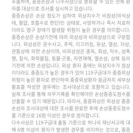
추출하여, 중증손상과 다수사상으로 분류할 수 있는 전체 환
자를 대상으로 조사를 실시하고 있습니다.
중증손상은 손상 정도가 심하여 외상지수가 비정상(의식상
태, 혈압, 호흡수로 판단)인 상태로, 사망하거나 즉시 치료하
더라도 영구 장애가 발생할 위험이 높은 경우를 의미합니다.
중증손상은 손상기전에 따라 외상성과 비외상성으로 구분합
니다. 외상성은 운수사고, 추락, 미끄러짐, 둔상, 열상, 자상,
관통상에 의한 손상이며, 비외상성은 중독, 화상, 익수, 성폭
행, 질식, 화학물질, 동물·곤충, 자연재해, 열손상, 상해 등의
기전에 의한 손상입니다. 외상 환자 중에는 외상지수가 정상
이더라도 중증도가 높은 경우가 있어 119구급대가 중증외상
위험이 높은 환자로 판단하여 중증외상환자 응급처치 세부상
황표를 작성한 경우에는 조사대상으로 포함하고 있습니다.
실제 조사를 통해 의무기록을 확인해야만 손상중증도점수를
산출할 수 있기 때문입니다. 따라서, 중증외상은 외상성 중증
손상의 조사대상에 대한 조사를 완료한 후에 손상중증도점수
를 기준으로 16점 이상인 경우로 정의합니다.
다수사상은 119구급대 출동 기준으로 하나의 재난사고에 대
해 6명 이상의 환자가 발생한 경우를 의미하는 것으로, 중증