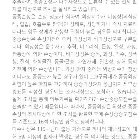
추출하여, 중증손상과 다수사상으로 분류할 수 있는 전체 환
자를 대상으로 조사를 실시하고 있습니다.
중증손상은 손상 정도가 심하여 외상지수가 비정상(의식상
태, 혈압, 호흡수로 판단)인 상태로, 사망하거나 즉시 치료하
더라도 영구 장애가 발생할 위험이 높은 경우를 의미합니다.
중증손상은 손상기전에 따라 외상성과 비외상성으로 구분합
니다. 외상성은 운수사고, 추락, 미끄러짐, 둔상, 열상, 자상,
관통상에 의한 손상이며, 비외상성은 중독, 화상, 익수, 성폭
행, 질식, 화학물질, 동물·곤충, 자연재해, 열손상, 상해 등의
기전에 의한 손상입니다. 외상 환자 중에는 외상지수가 정상
이더라도 중증도가 높은 경우가 있어 119구급대가 중증외상
위험이 높은 환자로 판단하여 중증외상환자 응급처치 세부상
황표를 작성한 경우에는 조사대상으로 포함하고 있습니다.
실제 조사를 통해 의무기록을 확인해야만 손상중증도점수를
산출할 수 있기 때문입니다. 따라서, 중증외상은 외상성 중증
손상의 조사대상에 대한 조사를 완료한 후에 손상중증도점수
를 기준으로 16점 이상인 경우로 정의합니다.
다수사상은 119구급대 출동 기준으로 하나의 재난사고에 대
해 6명 이상의 환자가 발생한 경우를 의미하는 것으로, 중증