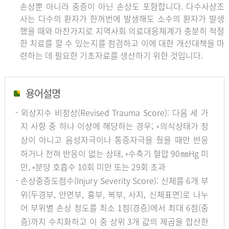
손상뿐 아니라 중증이 아닌 손상도 포함합니다. 다수사상조
사는 다수의 환자가 한꺼번에 발생해도 소수의 환자가 발생
했을 때와 마찬가지로 지역사회 의료대응체계가 충분히 적절
한 치료를 할 수 있는지를 점검하고 이에 대한 개선대책을 마
련하는 데 필요한 기초자료를 생산하기 위한 것입니다.
용어설명
- 외상지수 비정상(Revised Trauma Score): 다음 세 가
지 사항 중 하나 이상에 해당하는 경우; ◦의식상태가 정
상이 아니고 음성자극이나 통증자극을 줬을 때만 반응
하거나 전혀 반응이 없는 상태, ◦수축기 혈압 90㎜Hg 미
만, ◦분당 호흡수 10회 미만 또는 29회 초과
- 손상중증도점수(Injury Severity Score): 신체를 6개 부
위(두경부, 안면부, 흉부, 복부, 사지, 신체표면)로 나누
어 부위별 손상 정도를 최소 1점(경증)에서 최대 6점(중
증)까지 수치화하고 이 중 상위 3개 값의 제곱을 합산한