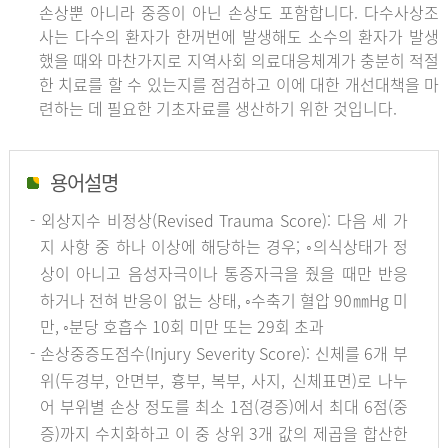
손상뿐 아니라 중증이 아닌 손상도 포함합니다. 다수사상조
사는 다수의 환자가 한꺼번에 발생해도 소수의 환자가 발생
했을 때와 마찬가지로 지역사회 의료대응체계가 충분히 적절
한 치료를 할 수 있는지를 점검하고 이에 대한 개선대책을 마
련하는 데 필요한 기초자료를 생산하기 위한 것입니다.
용어설명
- 외상지수 비정상(Revised Trauma Score): 다음 세 가
지 사항 중 하나 이상에 해당하는 경우; ◦의식상태가 정
상이 아니고 음성자극이나 통증자극을 줬을 때만 반응
하거나 전혀 반응이 없는 상태, ◦수축기 혈압 90㎜Hg 미
만, ◦분당 호흡수 10회 미만 또는 29회 초과
- 손상중증도점수(Injury Severity Score): 신체를 6개 부
위(두경부, 안면부, 흉부, 복부, 사지, 신체표면)로 나누
어 부위별 손상 정도를 최소 1점(경증)에서 최대 6점(중
증)까지 수치화하고 이 중 상위 3개 값의 제곱을 합산한