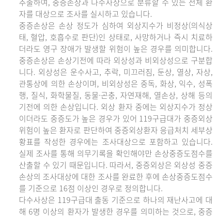
추출하여, 중증손상과 다수사상으로 분류할 수 있는 전체 환
자를 대상으로 조사를 실시하고 있습니다.
중증손상은 손상 정도가 심하여 외상지수가 비정상(의식상
태, 혈압, 호흡수로 판단)인 상태로, 사망하거나 즉시 치료하
더라도 영구 장애가 발생할 위험이 높은 경우를 의미합니다.
중증손상은 손상기전에 따라 외상성과 비외상성으로 구분합
니다. 외상성은 운수사고, 추락, 미끄러짐, 둔상, 열상, 자상,
관통상에 의한 손상이며, 비외상성은 중독, 화상, 익수, 성폭
행, 질식, 화학물질, 동물·곤충, 자연재해, 열손상, 상해 등의
기전에 의한 손상입니다. 외상 환자 중에는 외상지수가 정상
이더라도 중증도가 높은 경우가 있어 119구급대가 중증외상
위험이 높은 환자로 판단하여 중증외상환자 응급처치 세부상
황표를 작성한 경우에는 조사대상으로 포함하고 있습니다.
실제 조사를 통해 의무기록을 확인해야만 손상중증도점수를
산출할 수 있기 때문입니다. 따라서, 중증외상은 외상성 중증
손상의 조사대상에 대한 조사를 완료한 후에 손상중증도점수
를 기준으로 16점 이상인 경우로 정의합니다.
다수사상은 119구급대 출동 기준으로 하나의 재난사고에 대
해 6명 이상의 환자가 발생한 경우를 의미하는 것으로, 중증