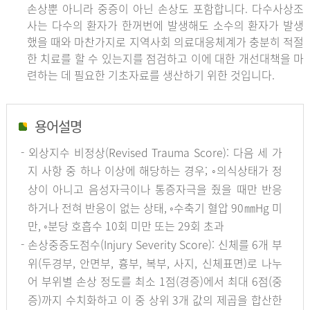
손상뿐 아니라 중증이 아닌 손상도 포함합니다. 다수사상조
사는 다수의 환자가 한꺼번에 발생해도 소수의 환자가 발생
했을 때와 마찬가지로 지역사회 의료대응체계가 충분히 적절
한 치료를 할 수 있는지를 점검하고 이에 대한 개선대책을 마
련하는 데 필요한 기초자료를 생산하기 위한 것입니다.
용어설명
- 외상지수 비정상(Revised Trauma Score): 다음 세 가
지 사항 중 하나 이상에 해당하는 경우; ◦의식상태가 정
상이 아니고 음성자극이나 통증자극을 줬을 때만 반응
하거나 전혀 반응이 없는 상태, ◦수축기 혈압 90㎜Hg 미
만, ◦분당 호흡수 10회 미만 또는 29회 초과
- 손상중증도점수(Injury Severity Score): 신체를 6개 부
위(두경부, 안면부, 흉부, 복부, 사지, 신체표면)로 나누
어 부위별 손상 정도를 최소 1점(경증)에서 최대 6점(중
증)까지 수치화하고 이 중 상위 3개 값의 제곱을 합산한