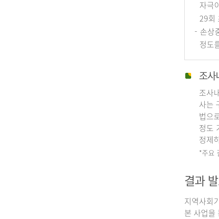
자극이
29회
- 손상
정도를
조사
조사내
사는 
법으로
정도 
정제하
*주요
결과 발
지역사회기
본 사업을