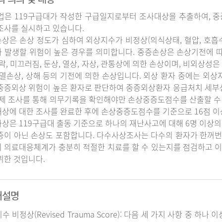
업은 119구급대가 작성한 구급일지로부터 조사대상을 추출하여, 중
조사를 실시하고 있습니다.
상은 손상 정도가 심하여 외상지수가 비정상(의식상태, 혈압, 호흡
 발생할 위험이 높은 경우를 의미합니다. 중증손상은 손상기전에 
추락, 미끄러짐, 둔상, 열상, 자상, 관통상에 의한 손상이며, 비외상성은 
 열손상, 상해 등의 기전에 의한 손상입니다. 외상 환자 중에는 외
중증외상 위험이 높은 환자로 판단하여 중증외상환자 응급처치 세
실제 조사를 통해 의무기록을 확인해야만 손상중증도점수를 산출할 수
상에 대한 조사를 완료한 후에 손상중증도점수를 기준으로 16점 이
상은 119구급대 출동 기준으로 하나의 재난사고에 대해 6명 이상의
증이 아닌 손상도 포함합니다. 다수사상조사는 다수의 환자가 한꺼번
 의료대응체계가 충분히 적절한 치료를 할 수 있는지를 점검하고 이
위한 것입니다.
어설명
지수 비정상(Revised Trauma Score): 다음 세 가지 사항 중 