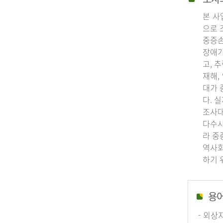
본 사
으로 
중증손
장애가
고, 
재해,
대가 
다. 
조사대
다수사
라 중
역사회
하기 
용
- 외상