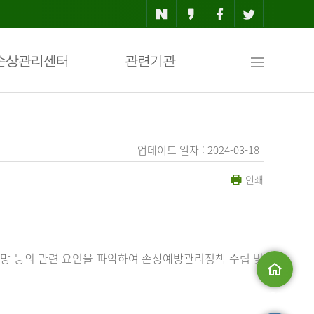
사
손상관리센터
관련기관
이
업데이트 일자 : 2024-03-18
인쇄
트
맵
망 등의 관련 요인을 파악하여 손상예방관리정책 수립 및
메인으로