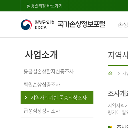
질병관리청 바로가기
손상
사업소개
지역사
응급실손상환자심층조사
홈
사
퇴원손상심층조사
조사개
지역사회기반 중증외상조사
지역사회기
급성심장정지조사
평가에 필
조사