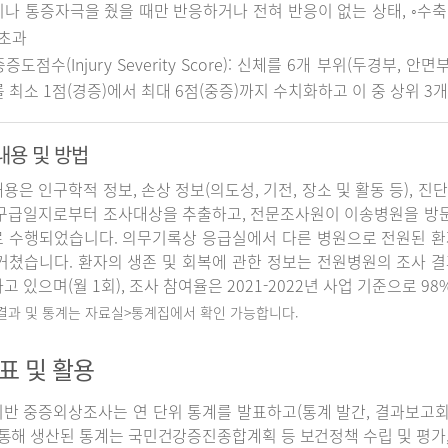
나 통증자극을 줬을 때만 반응하거나 전혀 반응이 없는 상태, ◦수축기 
 초과
중증도점수(Injury Severity Score): 신체를 6개 부위(두경부, 
 최소 1점(경증)에서 최대 6점(중증)까지 수치화하고 이 중 상위 3
내용 및 방법
용은 인구학적 정보, 손상 정보(의도성, 기전, 장소 및 활동 등), 진
구급일지로부터 조사대상을 추출하고, 전문조사원이 이송병원을 방
 수행되었습니다. 의무기록상 응급실에서 다른 병원으로 전원된 환
거쳤습니다. 환자의 생존 및 회복에 관한 정보는 전원병원의 조사 
고 있으며(월 1회), 조사 참여율은 2021-2022년 사업 기준으로 98
 결과 및 통계는 자료실>통계집에서 확인 가능합니다.
표 및 활용
반 중증외상조사는 연 단위 통계를 발표하고(통계 발간, 결과보고회 개
 통해 생산된 통계는 국민건강증진종합계획 등 보건정책 수립 및 평가