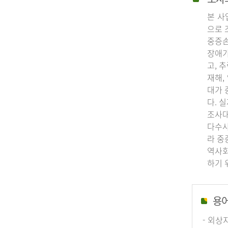
본 사
으로 
중증손
장애가
고, 
재해,
대가 
다. 
조사대
다수사
라 중
역사회
하기 
용
- 외상