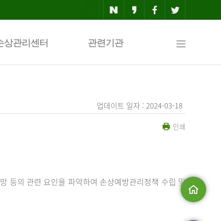
사
손상관리센터
관련기관
이
업데이트 일자 : 2024-03-18
인쇄
트
맵
망 등의 관련 요인을 파악하여 손상예방관리정책 수립 및
메인으로