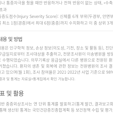
나 통증자극을 줬을 때만 반응하거나 전혀 반응이 없는 상태, ◦수축기 
 초과
중증도점수(Injury Severity Score): 신체를 6개 부위(두경부, 
 최소 1점(경증)에서 최대 6점(중증)까지 수치화하고 이 중 상위 3
내용 및 방법
용은 인구학적 정보, 손상 정보(의도성, 기전, 장소 및 활동 등), 진
구급일지로부터 조사대상을 추출하고, 전문조사원이 이송병원을 방
 수행되었습니다. 의무기록상 응급실에서 다른 병원으로 전원된 환
거쳤습니다. 환자의 생존 및 회복에 관한 정보는 전원병원의 조사 
고 있으며(월 1회), 조사 참여율은 2021-2022년 사업 기준으로 98
 결과 및 통계는 자료실>통계집에서 확인 가능합니다.
표 및 활용
반 중증외상조사는 연 단위 통계를 발표하고(통계 발간, 결과보고회 개
 통해 생산된 통계는 국민건강증진종합계획 등 보건정책 수립 및 평가