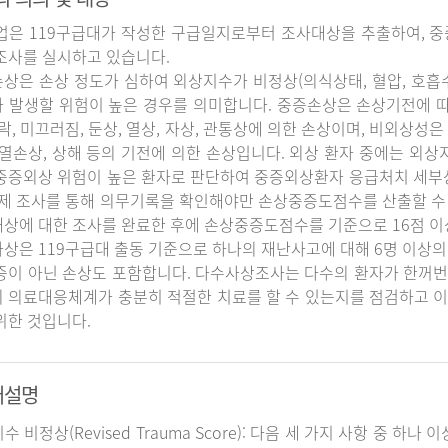
업은 119구급대가 작성한 구급일지로부터 조사대상을 추출하여, 중
조사를 실시하고 있습니다.
상은 손상 정도가 심하여 외상지수가 비정상(의식상태, 혈압, 호흡
 발생할 위험이 높은 경우를 의미합니다. 중증손상은 손상기전에 
추락, 미끄러짐, 둔상, 열상, 자상, 관통상에 의한 손상이며, 비외상성은 
 열손상, 상해 등의 기전에 의한 손상입니다. 외상 환자 중에는 외
중증외상 위험이 높은 환자로 판단하여 중증외상환자 응급처치 세
실제 조사를 통해 의무기록을 확인해야만 손상중증도점수를 산출할 수
상에 대한 조사를 완료한 후에 손상중증도점수를 기준으로 16점 이
상은 119구급대 출동 기준으로 하나의 재난사고에 대해 6명 이상의
증이 아닌 손상도 포함합니다. 다수사상조사는 다수의 환자가 한꺼번
 의료대응체계가 충분히 적절한 치료를 할 수 있는지를 점검하고 이
위한 것입니다.
어설명
지수 비정상(Revised Trauma Score): 다음 세 가지 사항 중 