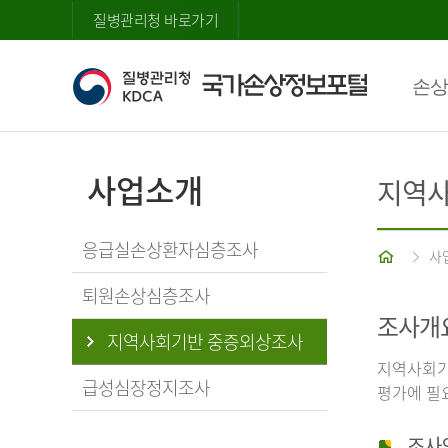
질병관리청 바로가기
손상
사업소개
지역사
응급실손상환자심층조사
홈
사
퇴원손상심층조사
조사개
지역사회기반 중증외상조사
지역사회기
급성심장정지조사
평가에 필
조사