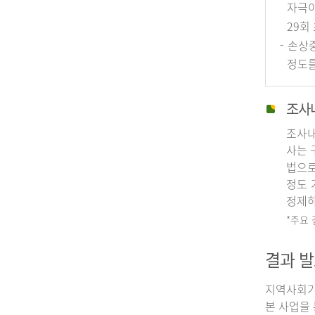
자극이
29회
- 손상
정도를
조사
조사내
사는 
법으로
정도 
정제하
*주요
결과 발
지역사회기
본 사업을