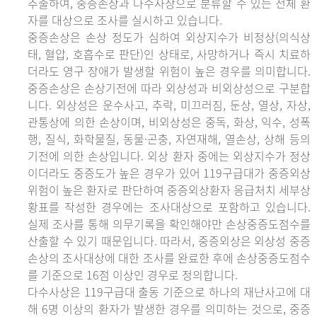
추출하여, 중증손상과 다수사상으로 분류할 수 있는 전체 환
자를 대상으로 조사를 실시하고 있습니다.
중증손상은 손상 정도가 심하여 외상지수가 비정상(의식상
태, 혈압, 호흡수로 판단)인 상태로, 사망하거나 즉시 치료하
더라도 영구 장애가 발생할 위험이 높은 경우를 의미합니다.
중증손상은 손상기전에 따라 외상성과 비외상성으로 구분합
니다. 외상성은 운수사고, 추락, 미끄러짐, 둔상, 열상, 자상,
관통상에 의한 손상이며, 비외상성은 중독, 화상, 익수, 성폭
행, 질식, 화학물질, 동물·곤충, 자연재해, 열손상, 상해 등의
기전에 의한 손상입니다. 외상 환자 중에는 외상지수가 정상
이더라도 중증도가 높은 경우가 있어 119구급대가 중증외상
위험이 높은 환자로 판단하여 중증외상환자 응급처치 세부상
황표를 작성한 경우에는 조사대상으로 포함하고 있습니다.
실제 조사를 통해 의무기록을 확인해야만 손상중증도점수를
산출할 수 있기 때문입니다. 따라서, 중증외상은 외상성 중증
손상의 조사대상에 대한 조사를 완료한 후에 손상중증도점수
를 기준으로 16점 이상인 경우로 정의합니다.
다수사상은 119구급대 출동 기준으로 하나의 재난사고에 대
해 6명 이상의 환자가 발생한 경우를 의미하는 것으로, 중증