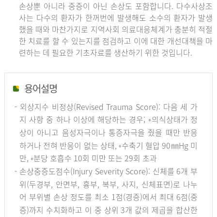
손상뿐 아니라 중증이 아닌 손상도 포함합니다. 다수사상조
사는 다수의 환자가 한꺼번에 발생해도 소수의 환자가 발생
했을 때와 마찬가지로 지역사회 의료대응체계가 충분히 적절
한 치료를 할 수 있는지를 점검하고 이에 대한 개선대책을 마
련하는 데 필요한 기초자료를 생산하기 위한 것입니다.
용어설명
- 외상지수 비정상(Revised Trauma Score): 다음 세 가
지 사항 중 하나 이상에 해당하는 경우; ◦의식상태가 정
상이 아니고 음성자극이나 통증자극을 줬을 때만 반응
하거나 전혀 반응이 없는 상태, ◦수축기 혈압 90㎜Hg 미
만, ◦분당 호흡수 10회 미만 또는 29회 초과
- 손상중증도점수(Injury Severity Score): 신체를 6개 부
위(두경부, 안면부, 흉부, 복부, 사지, 신체표면)로 나누
어 부위별 손상 정도를 최소 1점(경증)에서 최대 6점(중
증)까지 수치화하고 이 중 상위 3개 값의 제곱을 합산한