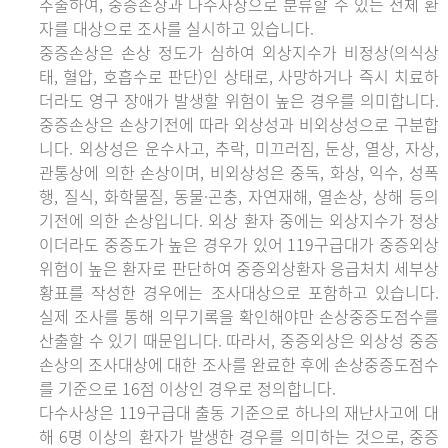
추출하여, 중증손상과 다수사상으로 분류할 수 있는 전체 환
자를 대상으로 조사를 실시하고 있습니다.
중증손상은 손상 정도가 심하여 외상지수가 비정상(의식상
태, 혈압, 호흡수로 판단)인 상태로, 사망하거나 즉시 치료하
더라도 영구 장애가 발생할 위험이 높은 경우를 의미합니다.
중증손상은 손상기전에 따라 외상성과 비외상성으로 구분합
니다. 외상성은 운수사고, 추락, 미끄러짐, 둔상, 열상, 자상,
관통상에 의한 손상이며, 비외상성은 중독, 화상, 익수, 성폭
행, 질식, 화학물질, 동물·곤충, 자연재해, 열손상, 상해 등의
기전에 의한 손상입니다. 외상 환자 중에는 외상지수가 정상
이더라도 중증도가 높은 경우가 있어 119구급대가 중증외상
위험이 높은 환자로 판단하여 중증외상환자 응급처치 세부상
황표를 작성한 경우에는 조사대상으로 포함하고 있습니다.
실제 조사를 통해 의무기록을 확인해야만 손상중증도점수를
산출할 수 있기 때문입니다. 따라서, 중증외상은 외상성 중증
손상의 조사대상에 대한 조사를 완료한 후에 손상중증도점수
를 기준으로 16점 이상인 경우로 정의합니다.
다수사상은 119구급대 출동 기준으로 하나의 재난사고에 대
해 6명 이상의 환자가 발생한 경우를 의미하는 것으로, 중증