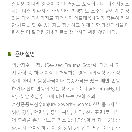
손상뿐 아니라 중증이 아닌 손상도 포함합니다. 다수사상조
사는 다수의 환자가 한꺼번에 발생해도 소수의 환자가 발생
했을 때와 마찬가지로 지역사회 의료대응체계가 충분히 적절
한 치료를 할 수 있는지를 점검하고 이에 대한 개선대책을 마
련하는 데 필요한 기초자료를 생산하기 위한 것입니다.
용어설명
- 외상지수 비정상(Revised Trauma Score): 다음 세 가
지 사항 중 하나 이상에 해당하는 경우; ◦의식상태가 정
상이 아니고 음성자극이나 통증자극을 줬을 때만 반응
하거나 전혀 반응이 없는 상태, ◦수축기 혈압 90㎜Hg 미
만, ◦분당 호흡수 10회 미만 또는 29회 초과
- 손상중증도점수(Injury Severity Score): 신체를 6개 부
위(두경부, 안면부, 흉부, 복부, 사지, 신체표면)로 나누
어 부위별 손상 정도를 최소 1점(경증)에서 최대 6점(중
증)까지 수치화하고 이 중 상위 3개 값의 제곱을 합산한