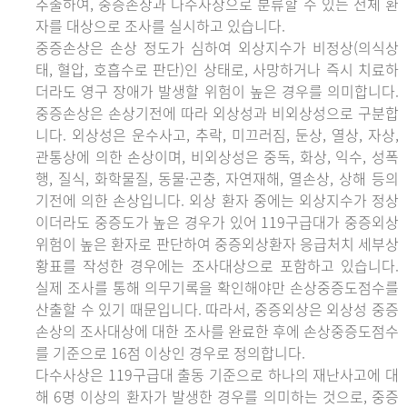
추출하여, 중증손상과 다수사상으로 분류할 수 있는 전체 환
자를 대상으로 조사를 실시하고 있습니다.
중증손상은 손상 정도가 심하여 외상지수가 비정상(의식상
태, 혈압, 호흡수로 판단)인 상태로, 사망하거나 즉시 치료하
더라도 영구 장애가 발생할 위험이 높은 경우를 의미합니다.
중증손상은 손상기전에 따라 외상성과 비외상성으로 구분합
니다. 외상성은 운수사고, 추락, 미끄러짐, 둔상, 열상, 자상,
관통상에 의한 손상이며, 비외상성은 중독, 화상, 익수, 성폭
행, 질식, 화학물질, 동물·곤충, 자연재해, 열손상, 상해 등의
기전에 의한 손상입니다. 외상 환자 중에는 외상지수가 정상
이더라도 중증도가 높은 경우가 있어 119구급대가 중증외상
위험이 높은 환자로 판단하여 중증외상환자 응급처치 세부상
황표를 작성한 경우에는 조사대상으로 포함하고 있습니다.
실제 조사를 통해 의무기록을 확인해야만 손상중증도점수를
산출할 수 있기 때문입니다. 따라서, 중증외상은 외상성 중증
손상의 조사대상에 대한 조사를 완료한 후에 손상중증도점수
를 기준으로 16점 이상인 경우로 정의합니다.
다수사상은 119구급대 출동 기준으로 하나의 재난사고에 대
해 6명 이상의 환자가 발생한 경우를 의미하는 것으로, 중증