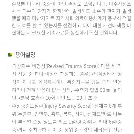
손상뿐 아니라 중증이 아닌 손상도 포함합니다. 다수사상조
사는 다수의 환자가 한꺼번에 발생해도 소수의 환자가 발생
했을 때와 마찬가지로 지역사회 의료대응체계가 충분히 적절
한 치료를 할 수 있는지를 점검하고 이에 대한 개선대책을 마
련하는 데 필요한 기초자료를 생산하기 위한 것입니다.
용어설명
- 외상지수 비정상(Revised Trauma Score): 다음 세 가
지 사항 중 하나 이상에 해당하는 경우; ◦의식상태가 정
상이 아니고 음성자극이나 통증자극을 줬을 때만 반응
하거나 전혀 반응이 없는 상태, ◦수축기 혈압 90㎜Hg 미
만, ◦분당 호흡수 10회 미만 또는 29회 초과
- 손상중증도점수(Injury Severity Score): 신체를 6개 부
위(두경부, 안면부, 흉부, 복부, 사지, 신체표면)로 나누
어 부위별 손상 정도를 최소 1점(경증)에서 최대 6점(중
증)까지 수치화하고 이 중 상위 3개 값의 제곱을 합산한