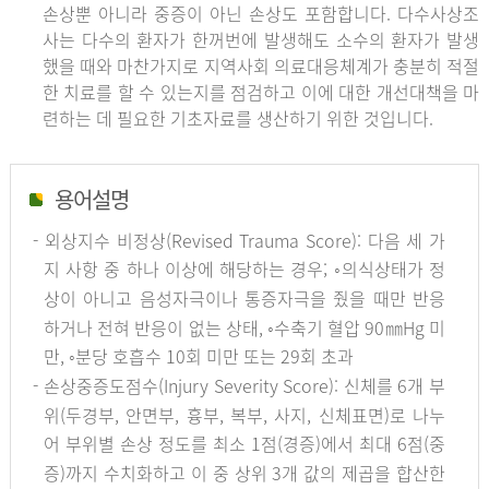
손상뿐 아니라 중증이 아닌 손상도 포함합니다. 다수사상조
사는 다수의 환자가 한꺼번에 발생해도 소수의 환자가 발생
했을 때와 마찬가지로 지역사회 의료대응체계가 충분히 적절
한 치료를 할 수 있는지를 점검하고 이에 대한 개선대책을 마
련하는 데 필요한 기초자료를 생산하기 위한 것입니다.
용어설명
- 외상지수 비정상(Revised Trauma Score): 다음 세 가
지 사항 중 하나 이상에 해당하는 경우; ◦의식상태가 정
상이 아니고 음성자극이나 통증자극을 줬을 때만 반응
하거나 전혀 반응이 없는 상태, ◦수축기 혈압 90㎜Hg 미
만, ◦분당 호흡수 10회 미만 또는 29회 초과
- 손상중증도점수(Injury Severity Score): 신체를 6개 부
위(두경부, 안면부, 흉부, 복부, 사지, 신체표면)로 나누
어 부위별 손상 정도를 최소 1점(경증)에서 최대 6점(중
증)까지 수치화하고 이 중 상위 3개 값의 제곱을 합산한