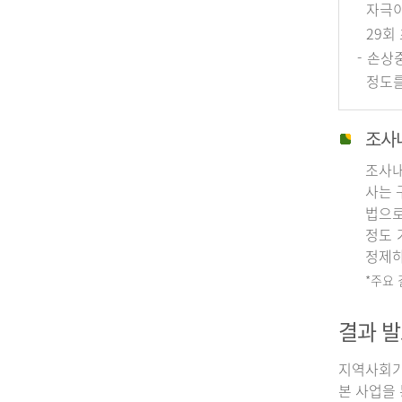
자극이
29회
- 손상
정도를
조사
조사내
사는 
법으로
정도 
정제하
*주요
결과 발
지역사회기
본 사업을