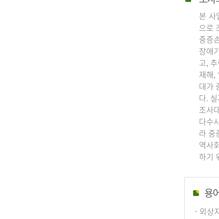
본 사
으로 
중증손
장애가
고, 
재해,
대가 
다. 
조사대
다수사
라 중
역사회
하기 
용
- 외상