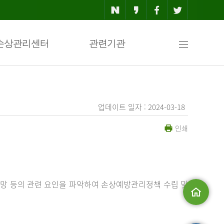
사
손상관리센터
관련기관
이
업데이트 일자 : 2024-03-18
인쇄
트
맵
망 등의 관련 요인을 파악하여 손상예방관리정책 수립 및
메인으로