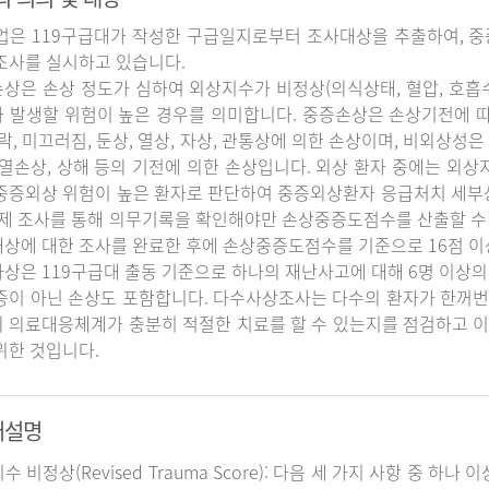
업은 119구급대가 작성한 구급일지로부터 조사대상을 추출하여, 중
조사를 실시하고 있습니다.
상은 손상 정도가 심하여 외상지수가 비정상(의식상태, 혈압, 호흡
 발생할 위험이 높은 경우를 의미합니다. 중증손상은 손상기전에 
추락, 미끄러짐, 둔상, 열상, 자상, 관통상에 의한 손상이며, 비외상성은 
 열손상, 상해 등의 기전에 의한 손상입니다. 외상 환자 중에는 외
중증외상 위험이 높은 환자로 판단하여 중증외상환자 응급처치 세
실제 조사를 통해 의무기록을 확인해야만 손상중증도점수를 산출할 수
상에 대한 조사를 완료한 후에 손상중증도점수를 기준으로 16점 이
상은 119구급대 출동 기준으로 하나의 재난사고에 대해 6명 이상의
증이 아닌 손상도 포함합니다. 다수사상조사는 다수의 환자가 한꺼번
 의료대응체계가 충분히 적절한 치료를 할 수 있는지를 점검하고 이
위한 것입니다.
어설명
지수 비정상(Revised Trauma Score): 다음 세 가지 사항 중 