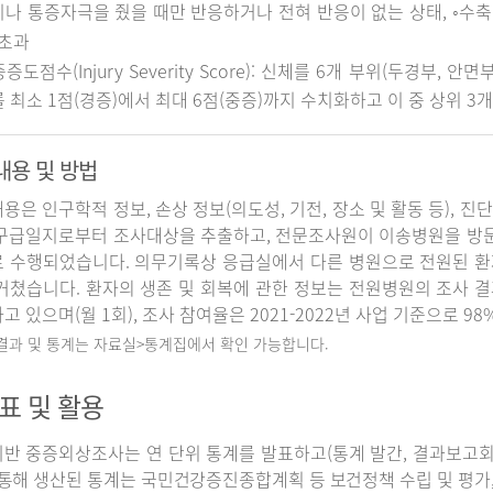
나 통증자극을 줬을 때만 반응하거나 전혀 반응이 없는 상태, ◦수축기 
 초과
중증도점수(Injury Severity Score): 신체를 6개 부위(두경부, 
 최소 1점(경증)에서 최대 6점(중증)까지 수치화하고 이 중 상위 3
내용 및 방법
용은 인구학적 정보, 손상 정보(의도성, 기전, 장소 및 활동 등), 진
구급일지로부터 조사대상을 추출하고, 전문조사원이 이송병원을 방
 수행되었습니다. 의무기록상 응급실에서 다른 병원으로 전원된 환
거쳤습니다. 환자의 생존 및 회복에 관한 정보는 전원병원의 조사 
고 있으며(월 1회), 조사 참여율은 2021-2022년 사업 기준으로 98
 결과 및 통계는 자료실>통계집에서 확인 가능합니다.
표 및 활용
반 중증외상조사는 연 단위 통계를 발표하고(통계 발간, 결과보고회 개
 통해 생산된 통계는 국민건강증진종합계획 등 보건정책 수립 및 평가