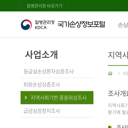
질병관리청 바로가기
손상
사업소개
지역사
응급실손상환자심층조사
홈
사
퇴원손상심층조사
조사개
지역사회기반 중증외상조사
지역사회기
급성심장정지조사
평가에 필
조사