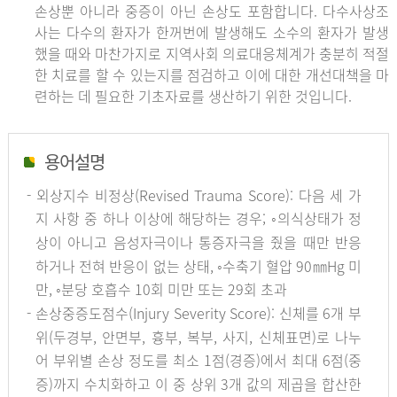
손상뿐 아니라 중증이 아닌 손상도 포함합니다. 다수사상조
사는 다수의 환자가 한꺼번에 발생해도 소수의 환자가 발생
했을 때와 마찬가지로 지역사회 의료대응체계가 충분히 적절
한 치료를 할 수 있는지를 점검하고 이에 대한 개선대책을 마
련하는 데 필요한 기초자료를 생산하기 위한 것입니다.
용어설명
- 외상지수 비정상(Revised Trauma Score): 다음 세 가
지 사항 중 하나 이상에 해당하는 경우; ◦의식상태가 정
상이 아니고 음성자극이나 통증자극을 줬을 때만 반응
하거나 전혀 반응이 없는 상태, ◦수축기 혈압 90㎜Hg 미
만, ◦분당 호흡수 10회 미만 또는 29회 초과
- 손상중증도점수(Injury Severity Score): 신체를 6개 부
위(두경부, 안면부, 흉부, 복부, 사지, 신체표면)로 나누
어 부위별 손상 정도를 최소 1점(경증)에서 최대 6점(중
증)까지 수치화하고 이 중 상위 3개 값의 제곱을 합산한