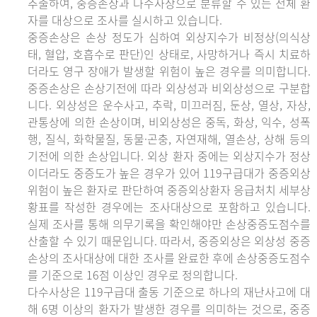
추출하여, 중증손상과 다수사상으로 분류할 수 있는 전체 환
자를 대상으로 조사를 실시하고 있습니다.
중증손상은 손상 정도가 심하여 외상지수가 비정상(의식상
태, 혈압, 호흡수로 판단)인 상태로, 사망하거나 즉시 치료하
더라도 영구 장애가 발생할 위험이 높은 경우를 의미합니다.
중증손상은 손상기전에 따라 외상성과 비외상성으로 구분합
니다. 외상성은 운수사고, 추락, 미끄러짐, 둔상, 열상, 자상,
관통상에 의한 손상이며, 비외상성은 중독, 화상, 익수, 성폭
행, 질식, 화학물질, 동물·곤충, 자연재해, 열손상, 상해 등의
기전에 의한 손상입니다. 외상 환자 중에는 외상지수가 정상
이더라도 중증도가 높은 경우가 있어 119구급대가 중증외상
위험이 높은 환자로 판단하여 중증외상환자 응급처치 세부상
황표를 작성한 경우에는 조사대상으로 포함하고 있습니다.
실제 조사를 통해 의무기록을 확인해야만 손상중증도점수를
산출할 수 있기 때문입니다. 따라서, 중증외상은 외상성 중증
손상의 조사대상에 대한 조사를 완료한 후에 손상중증도점수
를 기준으로 16점 이상인 경우로 정의합니다.
다수사상은 119구급대 출동 기준으로 하나의 재난사고에 대
해 6명 이상의 환자가 발생한 경우를 의미하는 것으로, 중증