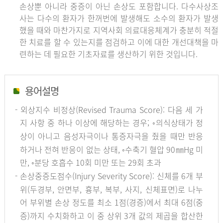
손상뿐 아니라 중증이 아닌 손상도 포함합니다. 다수사상조
사는 다수의 환자가 한꺼번에 발생해도 소수의 환자가 발생
했을 때와 마찬가지로 지역사회 의료대응체계가 충분히 적절
한 치료를 할 수 있는지를 점검하고 이에 대한 개선대책을 마
련하는 데 필요한 기초자료를 생산하기 위한 것입니다.
용어설명
- 외상지수 비정상(Revised Trauma Score): 다음 세 가
지 사항 중 하나 이상에 해당하는 경우; ◦의식상태가 정
상이 아니고 음성자극이나 통증자극을 줬을 때만 반응
하거나 전혀 반응이 없는 상태, ◦수축기 혈압 90㎜Hg 미
만, ◦분당 호흡수 10회 미만 또는 29회 초과
- 손상중증도점수(Injury Severity Score): 신체를 6개 부
위(두경부, 안면부, 흉부, 복부, 사지, 신체표면)로 나누
어 부위별 손상 정도를 최소 1점(경증)에서 최대 6점(중
증)까지 수치화하고 이 중 상위 3개 값의 제곱을 합산한