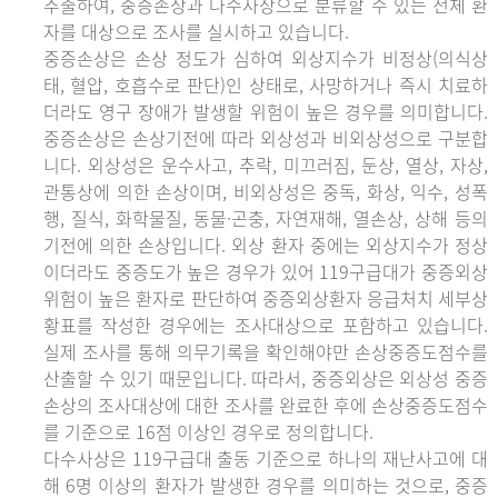
추출하여, 중증손상과 다수사상으로 분류할 수 있는 전체 환
자를 대상으로 조사를 실시하고 있습니다.
중증손상은 손상 정도가 심하여 외상지수가 비정상(의식상
태, 혈압, 호흡수로 판단)인 상태로, 사망하거나 즉시 치료하
더라도 영구 장애가 발생할 위험이 높은 경우를 의미합니다.
중증손상은 손상기전에 따라 외상성과 비외상성으로 구분합
니다. 외상성은 운수사고, 추락, 미끄러짐, 둔상, 열상, 자상,
관통상에 의한 손상이며, 비외상성은 중독, 화상, 익수, 성폭
행, 질식, 화학물질, 동물·곤충, 자연재해, 열손상, 상해 등의
기전에 의한 손상입니다. 외상 환자 중에는 외상지수가 정상
이더라도 중증도가 높은 경우가 있어 119구급대가 중증외상
위험이 높은 환자로 판단하여 중증외상환자 응급처치 세부상
황표를 작성한 경우에는 조사대상으로 포함하고 있습니다.
실제 조사를 통해 의무기록을 확인해야만 손상중증도점수를
산출할 수 있기 때문입니다. 따라서, 중증외상은 외상성 중증
손상의 조사대상에 대한 조사를 완료한 후에 손상중증도점수
를 기준으로 16점 이상인 경우로 정의합니다.
다수사상은 119구급대 출동 기준으로 하나의 재난사고에 대
해 6명 이상의 환자가 발생한 경우를 의미하는 것으로, 중증