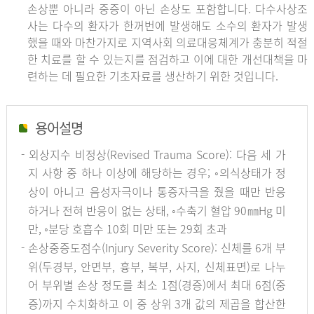
손상뿐 아니라 중증이 아닌 손상도 포함합니다. 다수사상조
사는 다수의 환자가 한꺼번에 발생해도 소수의 환자가 발생
했을 때와 마찬가지로 지역사회 의료대응체계가 충분히 적절
한 치료를 할 수 있는지를 점검하고 이에 대한 개선대책을 마
련하는 데 필요한 기초자료를 생산하기 위한 것입니다.
용어설명
- 외상지수 비정상(Revised Trauma Score): 다음 세 가
지 사항 중 하나 이상에 해당하는 경우; ◦의식상태가 정
상이 아니고 음성자극이나 통증자극을 줬을 때만 반응
하거나 전혀 반응이 없는 상태, ◦수축기 혈압 90㎜Hg 미
만, ◦분당 호흡수 10회 미만 또는 29회 초과
- 손상중증도점수(Injury Severity Score): 신체를 6개 부
위(두경부, 안면부, 흉부, 복부, 사지, 신체표면)로 나누
어 부위별 손상 정도를 최소 1점(경증)에서 최대 6점(중
증)까지 수치화하고 이 중 상위 3개 값의 제곱을 합산한