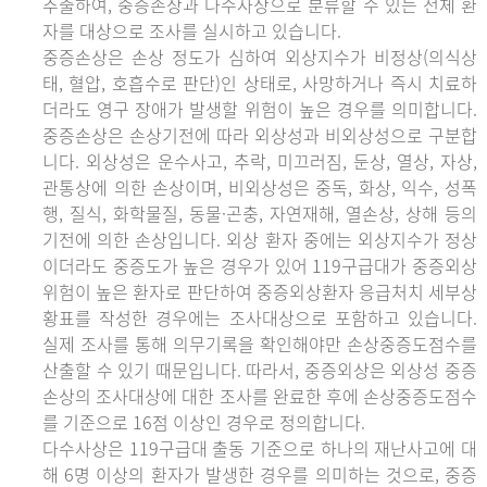
추출하여, 중증손상과 다수사상으로 분류할 수 있는 전체 환
자를 대상으로 조사를 실시하고 있습니다.
중증손상은 손상 정도가 심하여 외상지수가 비정상(의식상
태, 혈압, 호흡수로 판단)인 상태로, 사망하거나 즉시 치료하
더라도 영구 장애가 발생할 위험이 높은 경우를 의미합니다.
중증손상은 손상기전에 따라 외상성과 비외상성으로 구분합
니다. 외상성은 운수사고, 추락, 미끄러짐, 둔상, 열상, 자상,
관통상에 의한 손상이며, 비외상성은 중독, 화상, 익수, 성폭
행, 질식, 화학물질, 동물·곤충, 자연재해, 열손상, 상해 등의
기전에 의한 손상입니다. 외상 환자 중에는 외상지수가 정상
이더라도 중증도가 높은 경우가 있어 119구급대가 중증외상
위험이 높은 환자로 판단하여 중증외상환자 응급처치 세부상
황표를 작성한 경우에는 조사대상으로 포함하고 있습니다.
실제 조사를 통해 의무기록을 확인해야만 손상중증도점수를
산출할 수 있기 때문입니다. 따라서, 중증외상은 외상성 중증
손상의 조사대상에 대한 조사를 완료한 후에 손상중증도점수
를 기준으로 16점 이상인 경우로 정의합니다.
다수사상은 119구급대 출동 기준으로 하나의 재난사고에 대
해 6명 이상의 환자가 발생한 경우를 의미하는 것으로, 중증