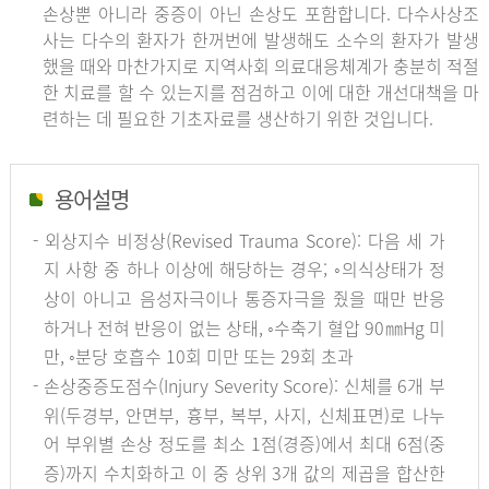
손상뿐 아니라 중증이 아닌 손상도 포함합니다. 다수사상조
사는 다수의 환자가 한꺼번에 발생해도 소수의 환자가 발생
했을 때와 마찬가지로 지역사회 의료대응체계가 충분히 적절
한 치료를 할 수 있는지를 점검하고 이에 대한 개선대책을 마
련하는 데 필요한 기초자료를 생산하기 위한 것입니다.
용어설명
- 외상지수 비정상(Revised Trauma Score): 다음 세 가
지 사항 중 하나 이상에 해당하는 경우; ◦의식상태가 정
상이 아니고 음성자극이나 통증자극을 줬을 때만 반응
하거나 전혀 반응이 없는 상태, ◦수축기 혈압 90㎜Hg 미
만, ◦분당 호흡수 10회 미만 또는 29회 초과
- 손상중증도점수(Injury Severity Score): 신체를 6개 부
위(두경부, 안면부, 흉부, 복부, 사지, 신체표면)로 나누
어 부위별 손상 정도를 최소 1점(경증)에서 최대 6점(중
증)까지 수치화하고 이 중 상위 3개 값의 제곱을 합산한