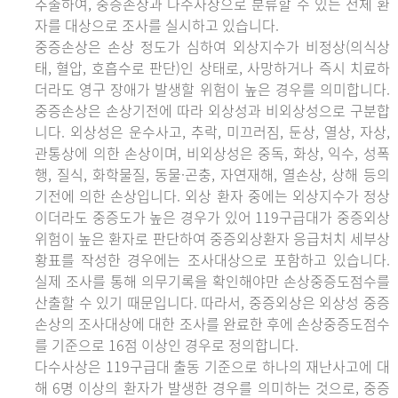
추출하여, 중증손상과 다수사상으로 분류할 수 있는 전체 환
자를 대상으로 조사를 실시하고 있습니다.
중증손상은 손상 정도가 심하여 외상지수가 비정상(의식상
태, 혈압, 호흡수로 판단)인 상태로, 사망하거나 즉시 치료하
더라도 영구 장애가 발생할 위험이 높은 경우를 의미합니다.
중증손상은 손상기전에 따라 외상성과 비외상성으로 구분합
니다. 외상성은 운수사고, 추락, 미끄러짐, 둔상, 열상, 자상,
관통상에 의한 손상이며, 비외상성은 중독, 화상, 익수, 성폭
행, 질식, 화학물질, 동물·곤충, 자연재해, 열손상, 상해 등의
기전에 의한 손상입니다. 외상 환자 중에는 외상지수가 정상
이더라도 중증도가 높은 경우가 있어 119구급대가 중증외상
위험이 높은 환자로 판단하여 중증외상환자 응급처치 세부상
황표를 작성한 경우에는 조사대상으로 포함하고 있습니다.
실제 조사를 통해 의무기록을 확인해야만 손상중증도점수를
산출할 수 있기 때문입니다. 따라서, 중증외상은 외상성 중증
손상의 조사대상에 대한 조사를 완료한 후에 손상중증도점수
를 기준으로 16점 이상인 경우로 정의합니다.
다수사상은 119구급대 출동 기준으로 하나의 재난사고에 대
해 6명 이상의 환자가 발생한 경우를 의미하는 것으로, 중증