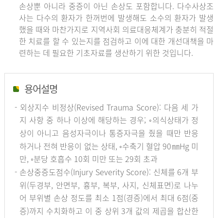
손상뿐 아니라 중증이 아닌 손상도 포함합니다. 다수사상조
사는 다수의 환자가 한꺼번에 발생해도 소수의 환자가 발생
했을 때와 마찬가지로 지역사회 의료대응체계가 충분히 적절
한 치료를 할 수 있는지를 점검하고 이에 대한 개선대책을 마
련하는 데 필요한 기초자료를 생산하기 위한 것입니다.
용어설명
- 외상지수 비정상(Revised Trauma Score): 다음 세 가
지 사항 중 하나 이상에 해당하는 경우; ◦의식상태가 정
상이 아니고 음성자극이나 통증자극을 줬을 때만 반응
하거나 전혀 반응이 없는 상태, ◦수축기 혈압 90㎜Hg 미
만, ◦분당 호흡수 10회 미만 또는 29회 초과
- 손상중증도점수(Injury Severity Score): 신체를 6개 부
위(두경부, 안면부, 흉부, 복부, 사지, 신체표면)로 나누
어 부위별 손상 정도를 최소 1점(경증)에서 최대 6점(중
증)까지 수치화하고 이 중 상위 3개 값의 제곱을 합산한