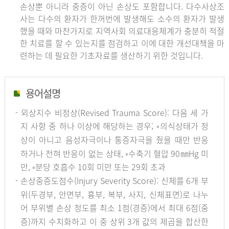
손상뿐 아니라 중증이 아닌 손상도 포함합니다. 다수사상조
사는 다수의 환자가 한꺼번에 발생해도 소수의 환자가 발생
했을 때와 마찬가지로 지역사회 의료대응체계가 충분히 적절
한 치료를 할 수 있는지를 점검하고 이에 대한 개선대책을 마
련하는 데 필요한 기초자료를 생산하기 위한 것입니다.
용어설명
- 외상지수 비정상(Revised Trauma Score): 다음 세 가
지 사항 중 하나 이상에 해당하는 경우; ◦의식상태가 정
상이 아니고 음성자극이나 통증자극을 줬을 때만 반응
하거나 전혀 반응이 없는 상태, ◦수축기 혈압 90㎜Hg 미
만, ◦분당 호흡수 10회 미만 또는 29회 초과
- 손상중증도점수(Injury Severity Score): 신체를 6개 부
위(두경부, 안면부, 흉부, 복부, 사지, 신체표면)로 나누
어 부위별 손상 정도를 최소 1점(경증)에서 최대 6점(중
증)까지 수치화하고 이 중 상위 3개 값의 제곱을 합산한