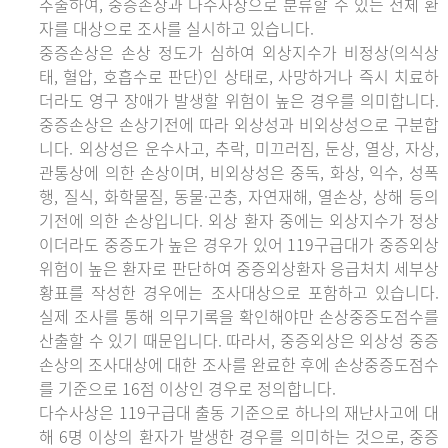
추출하여, 중증손상과 다수사상으로 분류할 수 있는 전체 환
자를 대상으로 조사를 실시하고 있습니다.
중증손상은 손상 정도가 심하여 외상지수가 비정상(의식상
태, 혈압, 호흡수로 판단)인 상태로, 사망하거나 즉시 치료하
더라도 영구 장애가 발생할 위험이 높은 경우를 의미합니다.
중증손상은 손상기전에 따라 외상성과 비외상성으로 구분합
니다. 외상성은 운수사고, 추락, 미끄러짐, 둔상, 열상, 자상,
관통상에 의한 손상이며, 비외상성은 중독, 화상, 익수, 성폭
행, 질식, 화학물질, 동물·곤충, 자연재해, 열손상, 상해 등의
기전에 의한 손상입니다. 외상 환자 중에는 외상지수가 정상
이더라도 중증도가 높은 경우가 있어 119구급대가 중증외상
위험이 높은 환자로 판단하여 중증외상환자 응급처치 세부상
황표를 작성한 경우에는 조사대상으로 포함하고 있습니다.
실제 조사를 통해 의무기록을 확인해야만 손상중증도점수를
산출할 수 있기 때문입니다. 따라서, 중증외상은 외상성 중증
손상의 조사대상에 대한 조사를 완료한 후에 손상중증도점수
를 기준으로 16점 이상인 경우로 정의합니다.
다수사상은 119구급대 출동 기준으로 하나의 재난사고에 대
해 6명 이상의 환자가 발생한 경우를 의미하는 것으로, 중증