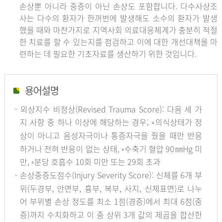
손상뿐 아니라 중증이 아닌 손상도 포함합니다. 다수사상조
사는 다수의 환자가 한꺼번에 발생해도 소수의 환자가 발생
했을 때와 마찬가지로 지역사회 의료대응체계가 충분히 적절
한 치료를 할 수 있는지를 점검하고 이에 대한 개선대책을 마
련하는 데 필요한 기초자료를 생산하기 위한 것입니다.
용어설명
- 외상지수 비정상(Revised Trauma Score): 다음 세 가
지 사항 중 하나 이상에 해당하는 경우; ◦의식상태가 정
상이 아니고 음성자극이나 통증자극을 줬을 때만 반응
하거나 전혀 반응이 없는 상태, ◦수축기 혈압 90㎜Hg 미
만, ◦분당 호흡수 10회 미만 또는 29회 초과
- 손상중증도점수(Injury Severity Score): 신체를 6개 부
위(두경부, 안면부, 흉부, 복부, 사지, 신체표면)로 나누
어 부위별 손상 정도를 최소 1점(경증)에서 최대 6점(중
증)까지 수치화하고 이 중 상위 3개 값의 제곱을 합산한