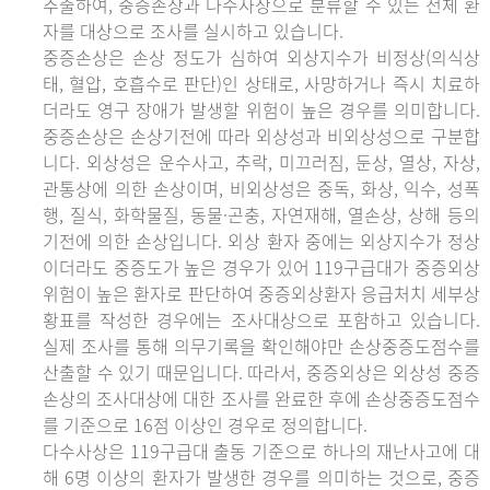
추출하여, 중증손상과 다수사상으로 분류할 수 있는 전체 환
자를 대상으로 조사를 실시하고 있습니다.
중증손상은 손상 정도가 심하여 외상지수가 비정상(의식상
태, 혈압, 호흡수로 판단)인 상태로, 사망하거나 즉시 치료하
더라도 영구 장애가 발생할 위험이 높은 경우를 의미합니다.
중증손상은 손상기전에 따라 외상성과 비외상성으로 구분합
니다. 외상성은 운수사고, 추락, 미끄러짐, 둔상, 열상, 자상,
관통상에 의한 손상이며, 비외상성은 중독, 화상, 익수, 성폭
행, 질식, 화학물질, 동물·곤충, 자연재해, 열손상, 상해 등의
기전에 의한 손상입니다. 외상 환자 중에는 외상지수가 정상
이더라도 중증도가 높은 경우가 있어 119구급대가 중증외상
위험이 높은 환자로 판단하여 중증외상환자 응급처치 세부상
황표를 작성한 경우에는 조사대상으로 포함하고 있습니다.
실제 조사를 통해 의무기록을 확인해야만 손상중증도점수를
산출할 수 있기 때문입니다. 따라서, 중증외상은 외상성 중증
손상의 조사대상에 대한 조사를 완료한 후에 손상중증도점수
를 기준으로 16점 이상인 경우로 정의합니다.
다수사상은 119구급대 출동 기준으로 하나의 재난사고에 대
해 6명 이상의 환자가 발생한 경우를 의미하는 것으로, 중증