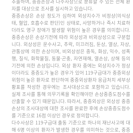
추출하여, 중증손상과 다수사상으로 분류할 수 있는 전체 환
자를 대상으로 조사를 실시하고 있습니다.
중증손상은 손상 정도가 심하여 외상지수가 비정상(의식상
태, 혈압, 호흡수로 판단)인 상태로, 사망하거나 즉시 치료하
더라도 영구 장애가 발생할 위험이 높은 경우를 의미합니다.
중증손상은 손상기전에 따라 외상성과 비외상성으로 구분합
니다. 외상성은 운수사고, 추락, 미끄러짐, 둔상, 열상, 자상,
관통상에 의한 손상이며, 비외상성은 중독, 화상, 익수, 성폭
행, 질식, 화학물질, 동물·곤충, 자연재해, 열손상, 상해 등의
기전에 의한 손상입니다. 외상 환자 중에는 외상지수가 정상
이더라도 중증도가 높은 경우가 있어 119구급대가 중증외상
위험이 높은 환자로 판단하여 중증외상환자 응급처치 세부상
황표를 작성한 경우에는 조사대상으로 포함하고 있습니다.
실제 조사를 통해 의무기록을 확인해야만 손상중증도점수를
산출할 수 있기 때문입니다. 따라서, 중증외상은 외상성 중증
손상의 조사대상에 대한 조사를 완료한 후에 손상중증도점수
를 기준으로 16점 이상인 경우로 정의합니다.
다수사상은 119구급대 출동 기준으로 하나의 재난사고에 대
해 6명 이상의 환자가 발생한 경우를 의미하는 것으로, 중증