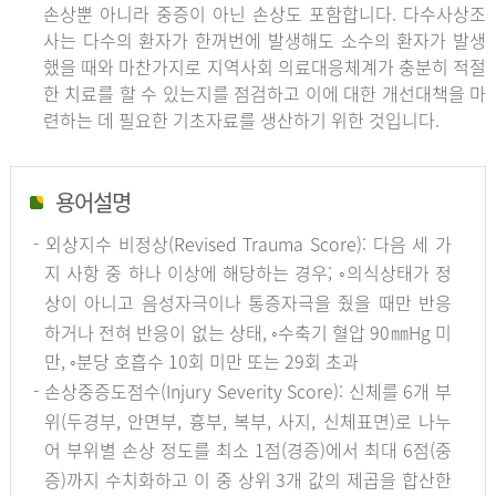
손상뿐 아니라 중증이 아닌 손상도 포함합니다. 다수사상조
사는 다수의 환자가 한꺼번에 발생해도 소수의 환자가 발생
했을 때와 마찬가지로 지역사회 의료대응체계가 충분히 적절
한 치료를 할 수 있는지를 점검하고 이에 대한 개선대책을 마
련하는 데 필요한 기초자료를 생산하기 위한 것입니다.
용어설명
- 외상지수 비정상(Revised Trauma Score): 다음 세 가
지 사항 중 하나 이상에 해당하는 경우; ◦의식상태가 정
상이 아니고 음성자극이나 통증자극을 줬을 때만 반응
하거나 전혀 반응이 없는 상태, ◦수축기 혈압 90㎜Hg 미
만, ◦분당 호흡수 10회 미만 또는 29회 초과
- 손상중증도점수(Injury Severity Score): 신체를 6개 부
위(두경부, 안면부, 흉부, 복부, 사지, 신체표면)로 나누
어 부위별 손상 정도를 최소 1점(경증)에서 최대 6점(중
증)까지 수치화하고 이 중 상위 3개 값의 제곱을 합산한