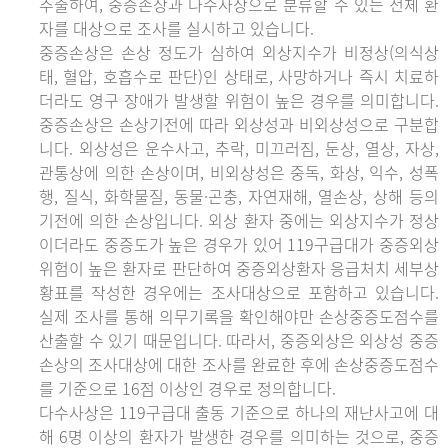
추출하여, 중증손상과 다수사상으로 분류할 수 있는 전체 환
자를 대상으로 조사를 실시하고 있습니다.
중증손상은 손상 정도가 심하여 외상지수가 비정상(의식상
태, 혈압, 호흡수로 판단)인 상태로, 사망하거나 즉시 치료하
더라도 영구 장애가 발생할 위험이 높은 경우를 의미합니다.
중증손상은 손상기전에 따라 외상성과 비외상성으로 구분합
니다. 외상성은 운수사고, 추락, 미끄러짐, 둔상, 열상, 자상,
관통상에 의한 손상이며, 비외상성은 중독, 화상, 익수, 성폭
행, 질식, 화학물질, 동물·곤충, 자연재해, 열손상, 상해 등의
기전에 의한 손상입니다. 외상 환자 중에는 외상지수가 정상
이더라도 중증도가 높은 경우가 있어 119구급대가 중증외상
위험이 높은 환자로 판단하여 중증외상환자 응급처치 세부상
황표를 작성한 경우에는 조사대상으로 포함하고 있습니다.
실제 조사를 통해 의무기록을 확인해야만 손상중증도점수를
산출할 수 있기 때문입니다. 따라서, 중증외상은 외상성 중증
손상의 조사대상에 대한 조사를 완료한 후에 손상중증도점수
를 기준으로 16점 이상인 경우로 정의합니다.
다수사상은 119구급대 출동 기준으로 하나의 재난사고에 대
해 6명 이상의 환자가 발생한 경우를 의미하는 것으로, 중증