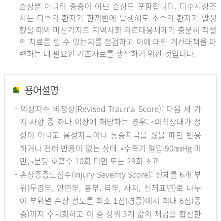
손상뿐 아니라 중증이 아닌 손상도 포함합니다. 다수사상조
사는 다수의 환자가 한꺼번에 발생해도 소수의 환자가 발생
했을 때와 마찬가지로 지역사회 의료대응체계가 충분히 적절
한 치료를 할 수 있는지를 점검하고 이에 대한 개선대책을 마
련하는 데 필요한 기초자료를 생산하기 위한 것입니다.
용어설명
- 외상지수 비정상(Revised Trauma Score): 다음 세 가
지 사항 중 하나 이상에 해당하는 경우; ◦의식상태가 정
상이 아니고 음성자극이나 통증자극을 줬을 때만 반응
하거나 전혀 반응이 없는 상태, ◦수축기 혈압 90㎜Hg 미
만, ◦분당 호흡수 10회 미만 또는 29회 초과
- 손상중증도점수(Injury Severity Score): 신체를 6개 부
위(두경부, 안면부, 흉부, 복부, 사지, 신체표면)로 나누
어 부위별 손상 정도를 최소 1점(경증)에서 최대 6점(중
증)까지 수치화하고 이 중 상위 3개 값의 제곱을 합산한