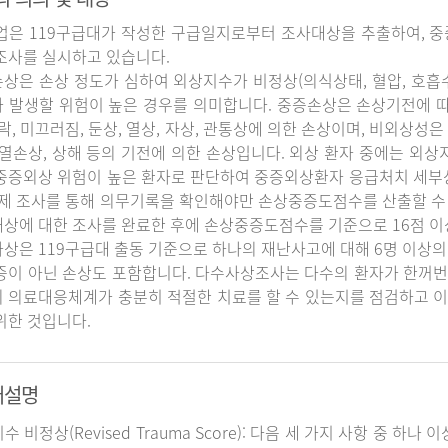
업은 119구급대가 작성한 구급일지로부터 조사대상을 추출하여, 중
조사를 실시하고 있습니다.
상은 손상 정도가 심하여 외상지수가 비정상(의식상태, 혈압, 호흡
 발생할 위험이 높은 경우를 의미합니다. 중증손상은 손상기전에 
추락, 미끄러짐, 둔상, 열상, 자상, 관통상에 의한 손상이며, 비외상성은 
 열손상, 상해 등의 기전에 의한 손상입니다. 외상 환자 중에는 외
중증외상 위험이 높은 환자로 판단하여 중증외상환자 응급처치 세
실제 조사를 통해 의무기록을 확인해야만 손상중증도점수를 산출할 수
상에 대한 조사를 완료한 후에 손상중증도점수를 기준으로 16점 이
상은 119구급대 출동 기준으로 하나의 재난사고에 대해 6명 이상의
증이 아닌 손상도 포함합니다. 다수사상조사는 다수의 환자가 한꺼번
 의료대응체계가 충분히 적절한 치료를 할 수 있는지를 점검하고 이
위한 것입니다.
어설명
지수 비정상(Revised Trauma Score): 다음 세 가지 사항 중 