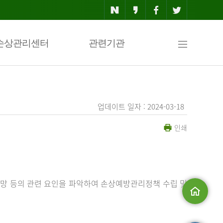
사
손상관리센터
관련기관
이
업데이트 일자 : 2024-03-18
인쇄
트
맵
망 등의 관련 요인을 파악하여 손상예방관리정책 수립 및
메인으로