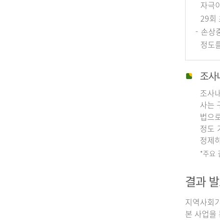
자극이
29회
- 손상
정도를
조사
조사내
사는 
법으로
정도 
정제하
*주요
결과 발
지역사회기
본 사업을