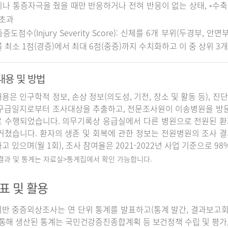
나 통증자극을 줬을 때만 반응하거나 전혀 반응이 없는 상태, ◦수축기 
 초과
중증도점수(Injury Severity Score): 신체를 6개 부위(두경부, 
 최소 1점(경증)에서 최대 6점(중증)까지 수치화하고 이 중 상위 3
내용 및 방법
용은 인구학적 정보, 손상 정보(의도성, 기전, 장소 및 활동 등), 진
구급일지로부터 조사대상을 추출하고, 전문조사원이 이송병원을 방
 수행되었습니다. 의무기록상 응급실에서 다른 병원으로 전원된 환
거쳤습니다. 환자의 생존 및 회복에 관한 정보는 전원병원의 조사 
고 있으며(월 1회), 조사 참여율은 2021-2022년 사업 기준으로 98
 결과 및 통계는 자료실>통계집에서 확인 가능합니다.
표 및 활용
반 중증외상조사는 연 단위 통계를 발표하고(통계 발간, 결과보고회 개
 통해 생산된 통계는 국민건강증진종합계획 등 보건정책 수립 및 평가