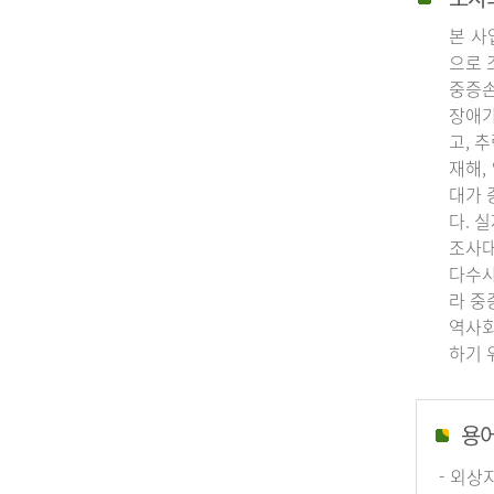
본 사
으로 
중증손
장애가
고, 
재해,
대가 
다. 
조사대
다수사
라 중
역사회
하기 
용
- 외상