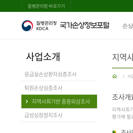
질병관리청 바로가기
손상
사업소개
지역사
응급실손상환자심층조사
홈
사
퇴원손상심층조사
조사개
지역사회기반 중증외상조사
지역사회기
급성심장정지조사
평가에 필
조사