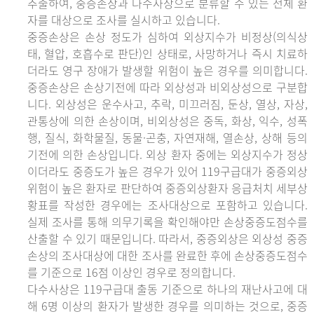
추출하여, 중증손상과 다수사상으로 분류할 수 있는 전체 환
자를 대상으로 조사를 실시하고 있습니다.
중증손상은 손상 정도가 심하여 외상지수가 비정상(의식상
태, 혈압, 호흡수로 판단)인 상태로, 사망하거나 즉시 치료하
더라도 영구 장애가 발생할 위험이 높은 경우를 의미합니다.
중증손상은 손상기전에 따라 외상성과 비외상성으로 구분합
니다. 외상성은 운수사고, 추락, 미끄러짐, 둔상, 열상, 자상,
관통상에 의한 손상이며, 비외상성은 중독, 화상, 익수, 성폭
행, 질식, 화학물질, 동물·곤충, 자연재해, 열손상, 상해 등의
기전에 의한 손상입니다. 외상 환자 중에는 외상지수가 정상
이더라도 중증도가 높은 경우가 있어 119구급대가 중증외상
위험이 높은 환자로 판단하여 중증외상환자 응급처치 세부상
황표를 작성한 경우에는 조사대상으로 포함하고 있습니다.
실제 조사를 통해 의무기록을 확인해야만 손상중증도점수를
산출할 수 있기 때문입니다. 따라서, 중증외상은 외상성 중증
손상의 조사대상에 대한 조사를 완료한 후에 손상중증도점수
를 기준으로 16점 이상인 경우로 정의합니다.
다수사상은 119구급대 출동 기준으로 하나의 재난사고에 대
해 6명 이상의 환자가 발생한 경우를 의미하는 것으로, 중증