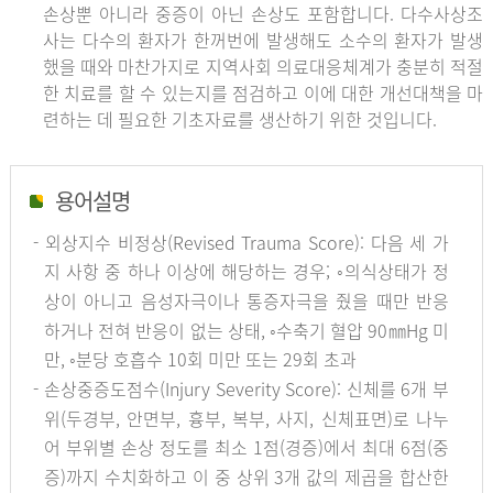
손상뿐 아니라 중증이 아닌 손상도 포함합니다. 다수사상조
사는 다수의 환자가 한꺼번에 발생해도 소수의 환자가 발생
했을 때와 마찬가지로 지역사회 의료대응체계가 충분히 적절
한 치료를 할 수 있는지를 점검하고 이에 대한 개선대책을 마
련하는 데 필요한 기초자료를 생산하기 위한 것입니다.
용어설명
- 외상지수 비정상(Revised Trauma Score): 다음 세 가
지 사항 중 하나 이상에 해당하는 경우; ◦의식상태가 정
상이 아니고 음성자극이나 통증자극을 줬을 때만 반응
하거나 전혀 반응이 없는 상태, ◦수축기 혈압 90㎜Hg 미
만, ◦분당 호흡수 10회 미만 또는 29회 초과
- 손상중증도점수(Injury Severity Score): 신체를 6개 부
위(두경부, 안면부, 흉부, 복부, 사지, 신체표면)로 나누
어 부위별 손상 정도를 최소 1점(경증)에서 최대 6점(중
증)까지 수치화하고 이 중 상위 3개 값의 제곱을 합산한