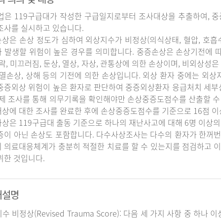
업은 119구급대가 작성한 구급일지로부터 조사대상을 추출하여, 중
조사를 실시하고 있습니다.
상은 손상 정도가 심하여 외상지수가 비정상(의식상태, 혈압, 호흡
 발생할 위험이 높은 경우를 의미합니다. 중증손상은 손상기전에 
추락, 미끄러짐, 둔상, 열상, 자상, 관통상에 의한 손상이며, 비외상성은 
 열손상, 상해 등의 기전에 의한 손상입니다. 외상 환자 중에는 외
중증외상 위험이 높은 환자로 판단하여 중증외상환자 응급처치 세
실제 조사를 통해 의무기록을 확인해야만 손상중증도점수를 산출할 수
상에 대한 조사를 완료한 후에 손상중증도점수를 기준으로 16점 이
상은 119구급대 출동 기준으로 하나의 재난사고에 대해 6명 이상의
증이 아닌 손상도 포함합니다. 다수사상조사는 다수의 환자가 한꺼번
 의료대응체계가 충분히 적절한 치료를 할 수 있는지를 점검하고 이
위한 것입니다.
어설명
지수 비정상(Revised Trauma Score): 다음 세 가지 사항 중 