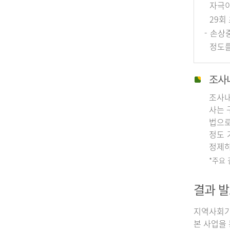
자극이
29회
- 손상
정도를
조사
조사내
사는 
법으로
정도 
정제하
*주요
결과 발
지역사회기
본 사업을