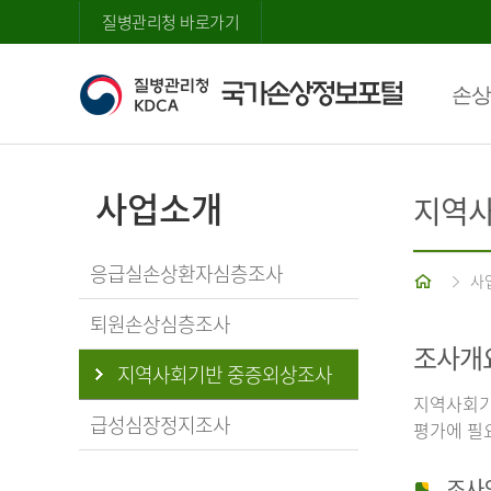
질병관리청 바로가기
손상
사업소개
지역사
응급실손상환자심층조사
홈
사
퇴원손상심층조사
조사개
지역사회기반 중증외상조사
지역사회기
급성심장정지조사
평가에 필
조사