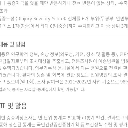
나 통증자극을 줬을 때만 반응하거나 전혀 반응이 없는 상태, ◦수축기 
 초과
중증도점수(Injury Severity Score): 신체를 6개 부위(두경부, 
 최소 1점(경증)에서 최대 6점(중증)까지 수치화하고 이 중 상위 3
내용 및 방법
용은 인구학적 정보, 손상 정보(의도성, 기전, 장소 및 활동 등), 진
구급일지로부터 조사대상을 추출하고, 전문조사원이 이송병원을 방
 수행되었습니다. 의무기록상 응급실에서 다른 병원으로 전원된 환
거쳤습니다. 환자의 생존 및 회복에 관한 정보는 전원병원의 조사 
고 있으며(월 1회), 조사 참여율은 2021-2022년 사업 기준으로 98
 결과 및 통계는 자료실>통계집에서 확인 가능합니다.
표 및 활용
반 중증외상조사는 연 단위 통계를 발표하고(통계 발간, 결과보고회 개
 통해 생산된 통계는 국민건강증진종합계획 등 보건정책 수립 및 평가