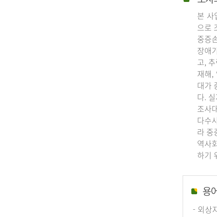
본 사
으로 
중증손
장애가
고, 
재해,
대가 
다. 
조사대
다수사
라 중
역사회
하기 
용
- 외상