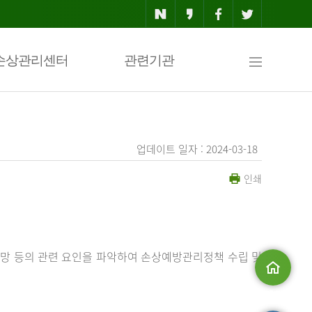
사
손상관리센터
관련기관
이
업데이트 일자 : 2024-03-18
인쇄
트
맵
망 등의 관련 요인을 파악하여 손상예방관리정책 수립 및
메인으로