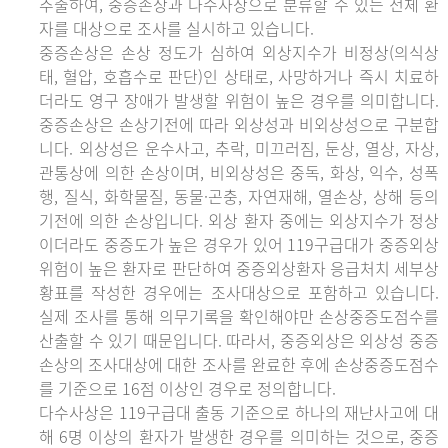
추출하여, 중증손상과 다수사상으로 분류할 수 있는 전체 환
자를 대상으로 조사를 실시하고 있습니다.
중증손상은 손상 정도가 심하여 외상지수가 비정상(의식상
태, 혈압, 호흡수로 판단)인 상태로, 사망하거나 즉시 치료하
더라도 영구 장애가 발생할 위험이 높은 경우를 의미합니다.
중증손상은 손상기전에 따라 외상성과 비외상성으로 구분합
니다. 외상성은 운수사고, 추락, 미끄러짐, 둔상, 열상, 자상,
관통상에 의한 손상이며, 비외상성은 중독, 화상, 익수, 성폭
행, 질식, 화학물질, 동물·곤충, 자연재해, 열손상, 상해 등의
기전에 의한 손상입니다. 외상 환자 중에는 외상지수가 정상
이더라도 중증도가 높은 경우가 있어 119구급대가 중증외상
위험이 높은 환자로 판단하여 중증외상환자 응급처치 세부상
황표를 작성한 경우에는 조사대상으로 포함하고 있습니다.
실제 조사를 통해 의무기록을 확인해야만 손상중증도점수를
산출할 수 있기 때문입니다. 따라서, 중증외상은 외상성 중증
손상의 조사대상에 대한 조사를 완료한 후에 손상중증도점수
를 기준으로 16점 이상인 경우로 정의합니다.
다수사상은 119구급대 출동 기준으로 하나의 재난사고에 대
해 6명 이상의 환자가 발생한 경우를 의미하는 것으로, 중증