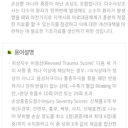
손상뿐 아니라 중증이 아닌 손상도 포함합니다. 다수사상조
사는 다수의 환자가 한꺼번에 발생해도 소수의 환자가 발생
했을 때와 마찬가지로 지역사회 의료대응체계가 충분히 적절
한 치료를 할 수 있는지를 점검하고 이에 대한 개선대책을 마
련하는 데 필요한 기초자료를 생산하기 위한 것입니다.
용어설명
- 외상지수 비정상(Revised Trauma Score): 다음 세 가
지 사항 중 하나 이상에 해당하는 경우; ◦의식상태가 정
상이 아니고 음성자극이나 통증자극을 줬을 때만 반응
하거나 전혀 반응이 없는 상태, ◦수축기 혈압 90㎜Hg 미
만, ◦분당 호흡수 10회 미만 또는 29회 초과
- 손상중증도점수(Injury Severity Score): 신체를 6개 부
위(두경부, 안면부, 흉부, 복부, 사지, 신체표면)로 나누
어 부위별 손상 정도를 최소 1점(경증)에서 최대 6점(중
증)까지 수치화하고 이 중 상위 3개 값의 제곱을 합산한