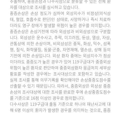
추출하여, 중증손상과 다수사상으로 분류할 수 있는 전체 환
자를 대상으로 조사를 실시하고 있습니다.
중증손상은 손상 정도가 심하여 외상지수가 비정상(의식상
태, 혈압, 호흡수로 판단)인 상태로, 사망하거나 즉시 치료하
더라도 영구 장애가 발생할 위험이 높은 경우를 의미합니다.
중증손상은 손상기전에 따라 외상성과 비외상성으로 구분합
니다. 외상성은 운수사고, 추락, 미끄러짐, 둔상, 열상, 자상,
관통상에 의한 손상이며, 비외상성은 중독, 화상, 익수, 성폭
행, 질식, 화학물질, 동물·곤충, 자연재해, 열손상, 상해 등의
기전에 의한 손상입니다. 외상 환자 중에는 외상지수가 정상
이더라도 중증도가 높은 경우가 있어 119구급대가 중증외상
위험이 높은 환자로 판단하여 중증외상환자 응급처치 세부상
황표를 작성한 경우에는 조사대상으로 포함하고 있습니다.
실제 조사를 통해 의무기록을 확인해야만 손상중증도점수를
산출할 수 있기 때문입니다. 따라서, 중증외상은 외상성 중증
손상의 조사대상에 대한 조사를 완료한 후에 손상중증도점수
를 기준으로 16점 이상인 경우로 정의합니다.
다수사상은 119구급대 출동 기준으로 하나의 재난사고에 대
해 6명 이상의 환자가 발생한 경우를 의미하는 것으로, 중증