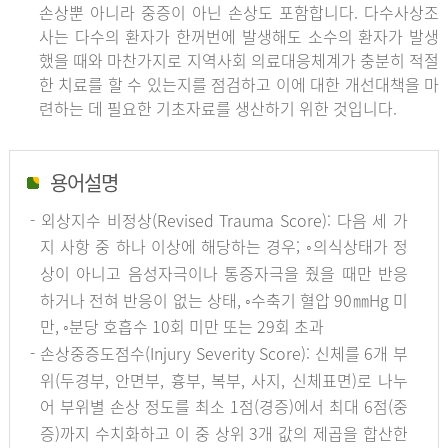
손상뿐 아니라 중증이 아닌 손상도 포함합니다. 다수사상조
사는 다수의 환자가 한꺼번에 발생해도 소수의 환자가 발생
했을 때와 마찬가지로 지역사회 의료대응체계가 충분히 적절
한 치료를 할 수 있는지를 점검하고 이에 대한 개선대책을 마
련하는 데 필요한 기초자료를 생산하기 위한 것입니다.
용어설명
- 외상지수 비정상(Revised Trauma Score): 다음 세 가
지 사항 중 하나 이상에 해당하는 경우; ◦의식상태가 정
상이 아니고 음성자극이나 통증자극을 줬을 때만 반응
하거나 전혀 반응이 없는 상태, ◦수축기 혈압 90㎜Hg 미
만, ◦분당 호흡수 10회 미만 또는 29회 초과
- 손상중증도점수(Injury Severity Score): 신체를 6개 부
위(두경부, 안면부, 흉부, 복부, 사지, 신체표면)로 나누
어 부위별 손상 정도를 최소 1점(경증)에서 최대 6점(중
증)까지 수치화하고 이 중 상위 3개 값의 제곱을 합산한