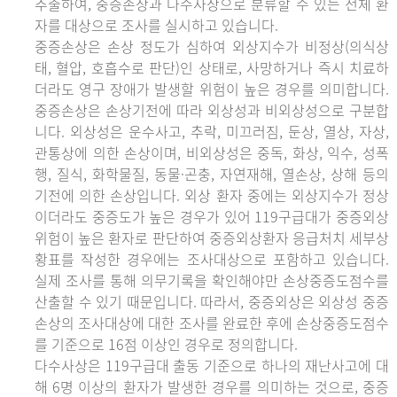
추출하여, 중증손상과 다수사상으로 분류할 수 있는 전체 환
자를 대상으로 조사를 실시하고 있습니다.
중증손상은 손상 정도가 심하여 외상지수가 비정상(의식상
태, 혈압, 호흡수로 판단)인 상태로, 사망하거나 즉시 치료하
더라도 영구 장애가 발생할 위험이 높은 경우를 의미합니다.
중증손상은 손상기전에 따라 외상성과 비외상성으로 구분합
니다. 외상성은 운수사고, 추락, 미끄러짐, 둔상, 열상, 자상,
관통상에 의한 손상이며, 비외상성은 중독, 화상, 익수, 성폭
행, 질식, 화학물질, 동물·곤충, 자연재해, 열손상, 상해 등의
기전에 의한 손상입니다. 외상 환자 중에는 외상지수가 정상
이더라도 중증도가 높은 경우가 있어 119구급대가 중증외상
위험이 높은 환자로 판단하여 중증외상환자 응급처치 세부상
황표를 작성한 경우에는 조사대상으로 포함하고 있습니다.
실제 조사를 통해 의무기록을 확인해야만 손상중증도점수를
산출할 수 있기 때문입니다. 따라서, 중증외상은 외상성 중증
손상의 조사대상에 대한 조사를 완료한 후에 손상중증도점수
를 기준으로 16점 이상인 경우로 정의합니다.
다수사상은 119구급대 출동 기준으로 하나의 재난사고에 대
해 6명 이상의 환자가 발생한 경우를 의미하는 것으로, 중증