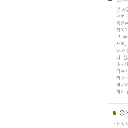
본 사
으로 
중증손
장애가
고, 
재해,
대가 
다. 
조사대
다수사
라 중
역사회
하기 
용
- 외상