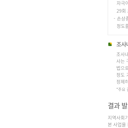
자극이
29회
- 손상
정도를
조사
조사내
사는 
법으로
정도 
정제하
*주요
결과 발
지역사회기
본 사업을