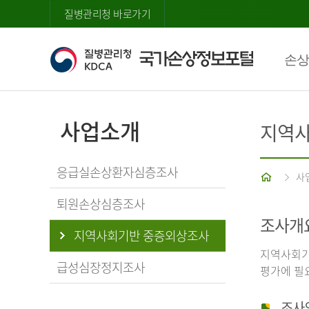
질병관리청 바로가기
손상
사업소개
지역사
응급실손상환자심층조사
홈
사
퇴원손상심층조사
조사개
지역사회기반 중증외상조사
지역사회기
급성심장정지조사
평가에 필
조사