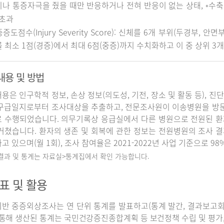
나 통증자극을 줬을 때만 반응하거나 전혀 반응이 없는 상태, ◦수축기 
 초과
중증도점수(Injury Severity Score): 신체를 6개 부위(두경부, 
 최소 1점(경증)에서 최대 6점(중증)까지 수치화하고 이 중 상위 3
내용 및 방법
용은 인구학적 정보, 손상 정보(의도성, 기전, 장소 및 활동 등), 진
구급일지로부터 조사대상을 추출하고, 전문조사원이 이송병원을 방
 수행되었습니다. 의무기록상 응급실에서 다른 병원으로 전원된 환
거쳤습니다. 환자의 생존 및 회복에 관한 정보는 전원병원의 조사 
고 있으며(월 1회), 조사 참여율은 2021-2022년 사업 기준으로 98
 결과 및 통계는 자료실>통계집에서 확인 가능합니다.
표 및 활용
반 중증외상조사는 연 단위 통계를 발표하고(통계 발간, 결과보고회 개
 통해 생산된 통계는 국민건강증진종합계획 등 보건정책 수립 및 평가