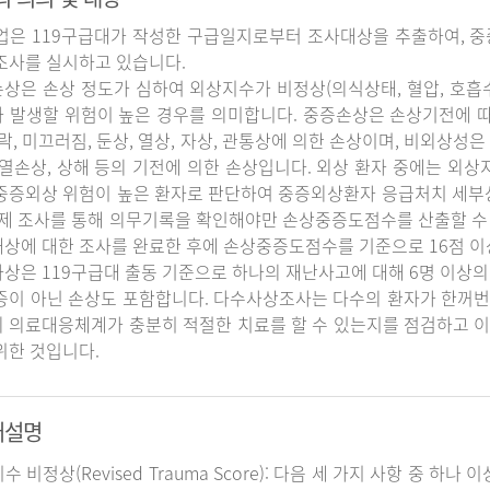
업은 119구급대가 작성한 구급일지로부터 조사대상을 추출하여, 중
조사를 실시하고 있습니다.
상은 손상 정도가 심하여 외상지수가 비정상(의식상태, 혈압, 호흡
 발생할 위험이 높은 경우를 의미합니다. 중증손상은 손상기전에 
추락, 미끄러짐, 둔상, 열상, 자상, 관통상에 의한 손상이며, 비외상성은 
 열손상, 상해 등의 기전에 의한 손상입니다. 외상 환자 중에는 외
중증외상 위험이 높은 환자로 판단하여 중증외상환자 응급처치 세
실제 조사를 통해 의무기록을 확인해야만 손상중증도점수를 산출할 수
상에 대한 조사를 완료한 후에 손상중증도점수를 기준으로 16점 이
상은 119구급대 출동 기준으로 하나의 재난사고에 대해 6명 이상의
증이 아닌 손상도 포함합니다. 다수사상조사는 다수의 환자가 한꺼번
 의료대응체계가 충분히 적절한 치료를 할 수 있는지를 점검하고 이
위한 것입니다.
어설명
지수 비정상(Revised Trauma Score): 다음 세 가지 사항 중 