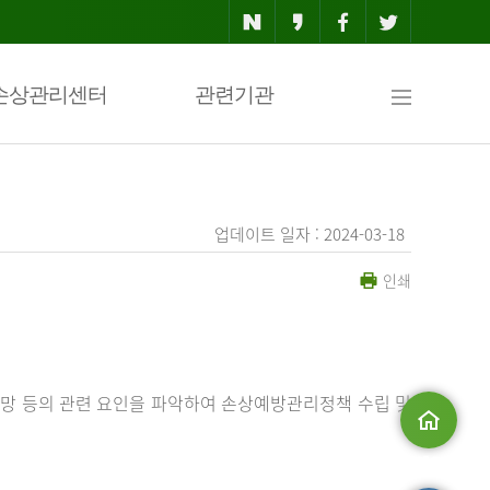
사
손상관리센터
관련기관
이
업데이트 일자 : 2024-03-18
인쇄
트
맵
망 등의 관련 요인을 파악하여 손상예방관리정책 수립 및
메인으로