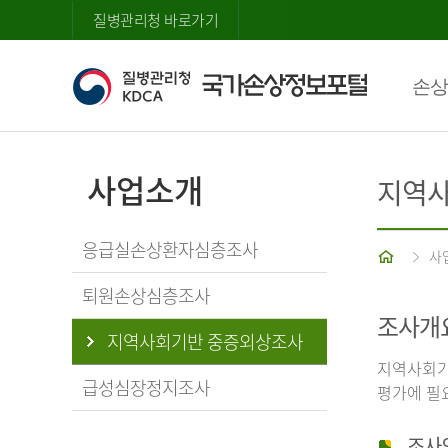
질병관리청 바로가기
손상
사업소개
지역사
응급실손상환자심층조사
홈
사
퇴원손상심층조사
조사개
지역사회기반 중증외상조사
지역사회기
급성심장정지조사
평가에 필
조사