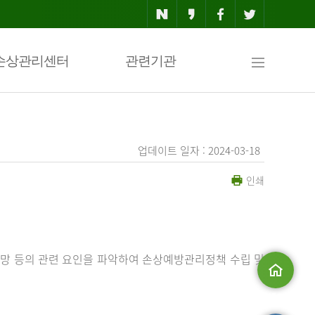
사
손상관리센터
관련기관
이
업데이트 일자 : 2024-03-18
인쇄
트
맵
망 등의 관련 요인을 파악하여 손상예방관리정책 수립 및
메인으로