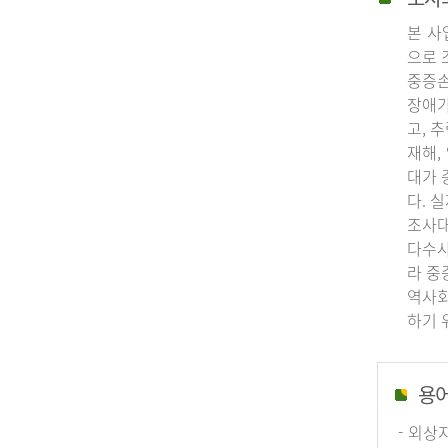
본 사
으로 
중증손
장애가
고, 
재해,
대가 
다. 
조사대
다수사
라 중
역사회
하기 
용
- 외상