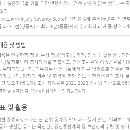
나 통증자극을 줬을 때만 반응하거나 전혀 반응이 없는 상태, ◦수축기 
 초과
중증도점수(Injury Severity Score): 신체를 6개 부위(두경부, 
 최소 1점(경증)에서 최대 6점(중증)까지 수치화하고 이 중 상위 3
내용 및 방법
용은 인구학적 정보, 손상 정보(의도성, 기전, 장소 및 활동 등), 진
구급일지로부터 조사대상을 추출하고, 전문조사원이 이송병원을 방
 수행되었습니다. 의무기록상 응급실에서 다른 병원으로 전원된 환
거쳤습니다. 환자의 생존 및 회복에 관한 정보는 전원병원의 조사 
고 있으며(월 1회), 조사 참여율은 2021-2022년 사업 기준으로 98
 결과 및 통계는 자료실>통계집에서 확인 가능합니다.
표 및 활용
반 중증외상조사는 연 단위 통계를 발표하고(통계 발간, 결과보고회 개
 통해 생산된 통계는 국민건강증진종합계획 등 보건정책 수립 및 평가