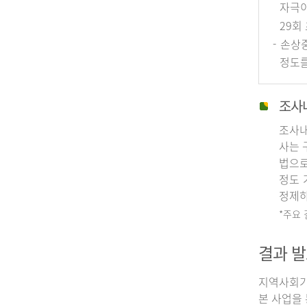
자극이
29회
- 손상
정도를
조사
조사내
사는 
법으로
정도 
정제하
*주요
결과 발
지역사회기
본 사업을