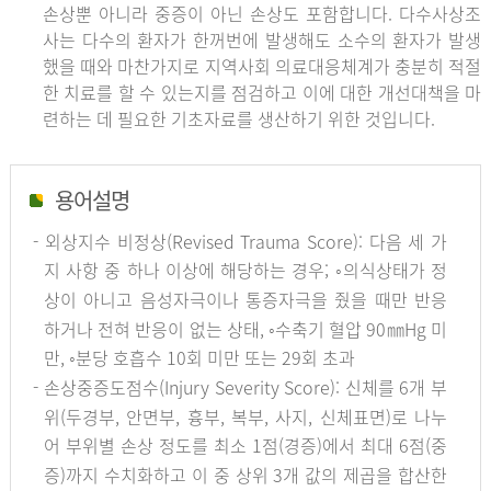
손상뿐 아니라 중증이 아닌 손상도 포함합니다. 다수사상조
사는 다수의 환자가 한꺼번에 발생해도 소수의 환자가 발생
했을 때와 마찬가지로 지역사회 의료대응체계가 충분히 적절
한 치료를 할 수 있는지를 점검하고 이에 대한 개선대책을 마
련하는 데 필요한 기초자료를 생산하기 위한 것입니다.
용어설명
- 외상지수 비정상(Revised Trauma Score): 다음 세 가
지 사항 중 하나 이상에 해당하는 경우; ◦의식상태가 정
상이 아니고 음성자극이나 통증자극을 줬을 때만 반응
하거나 전혀 반응이 없는 상태, ◦수축기 혈압 90㎜Hg 미
만, ◦분당 호흡수 10회 미만 또는 29회 초과
- 손상중증도점수(Injury Severity Score): 신체를 6개 부
위(두경부, 안면부, 흉부, 복부, 사지, 신체표면)로 나누
어 부위별 손상 정도를 최소 1점(경증)에서 최대 6점(중
증)까지 수치화하고 이 중 상위 3개 값의 제곱을 합산한