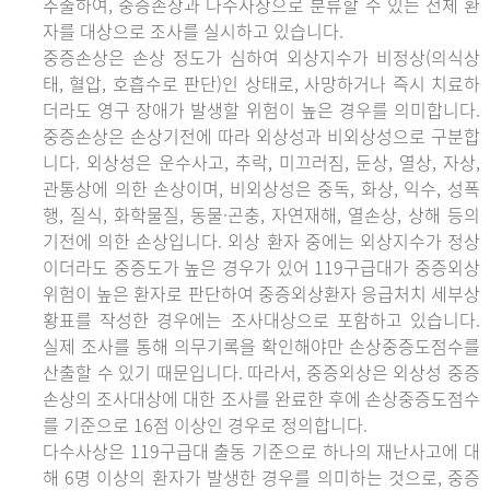
추출하여, 중증손상과 다수사상으로 분류할 수 있는 전체 환
자를 대상으로 조사를 실시하고 있습니다.
중증손상은 손상 정도가 심하여 외상지수가 비정상(의식상
태, 혈압, 호흡수로 판단)인 상태로, 사망하거나 즉시 치료하
더라도 영구 장애가 발생할 위험이 높은 경우를 의미합니다.
중증손상은 손상기전에 따라 외상성과 비외상성으로 구분합
니다. 외상성은 운수사고, 추락, 미끄러짐, 둔상, 열상, 자상,
관통상에 의한 손상이며, 비외상성은 중독, 화상, 익수, 성폭
행, 질식, 화학물질, 동물·곤충, 자연재해, 열손상, 상해 등의
기전에 의한 손상입니다. 외상 환자 중에는 외상지수가 정상
이더라도 중증도가 높은 경우가 있어 119구급대가 중증외상
위험이 높은 환자로 판단하여 중증외상환자 응급처치 세부상
황표를 작성한 경우에는 조사대상으로 포함하고 있습니다.
실제 조사를 통해 의무기록을 확인해야만 손상중증도점수를
산출할 수 있기 때문입니다. 따라서, 중증외상은 외상성 중증
손상의 조사대상에 대한 조사를 완료한 후에 손상중증도점수
를 기준으로 16점 이상인 경우로 정의합니다.
다수사상은 119구급대 출동 기준으로 하나의 재난사고에 대
해 6명 이상의 환자가 발생한 경우를 의미하는 것으로, 중증