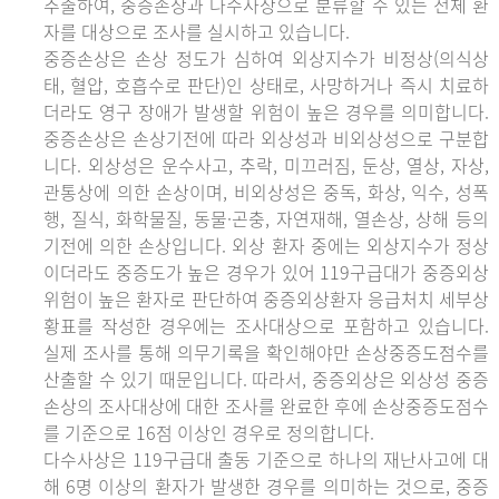
추출하여, 중증손상과 다수사상으로 분류할 수 있는 전체 환
자를 대상으로 조사를 실시하고 있습니다.
중증손상은 손상 정도가 심하여 외상지수가 비정상(의식상
태, 혈압, 호흡수로 판단)인 상태로, 사망하거나 즉시 치료하
더라도 영구 장애가 발생할 위험이 높은 경우를 의미합니다.
중증손상은 손상기전에 따라 외상성과 비외상성으로 구분합
니다. 외상성은 운수사고, 추락, 미끄러짐, 둔상, 열상, 자상,
관통상에 의한 손상이며, 비외상성은 중독, 화상, 익수, 성폭
행, 질식, 화학물질, 동물·곤충, 자연재해, 열손상, 상해 등의
기전에 의한 손상입니다. 외상 환자 중에는 외상지수가 정상
이더라도 중증도가 높은 경우가 있어 119구급대가 중증외상
위험이 높은 환자로 판단하여 중증외상환자 응급처치 세부상
황표를 작성한 경우에는 조사대상으로 포함하고 있습니다.
실제 조사를 통해 의무기록을 확인해야만 손상중증도점수를
산출할 수 있기 때문입니다. 따라서, 중증외상은 외상성 중증
손상의 조사대상에 대한 조사를 완료한 후에 손상중증도점수
를 기준으로 16점 이상인 경우로 정의합니다.
다수사상은 119구급대 출동 기준으로 하나의 재난사고에 대
해 6명 이상의 환자가 발생한 경우를 의미하는 것으로, 중증