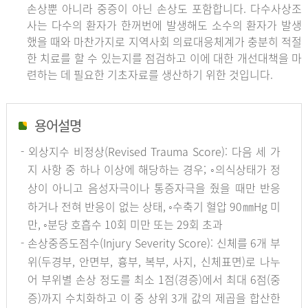
손상뿐 아니라 중증이 아닌 손상도 포함합니다. 다수사상조
사는 다수의 환자가 한꺼번에 발생해도 소수의 환자가 발생
했을 때와 마찬가지로 지역사회 의료대응체계가 충분히 적절
한 치료를 할 수 있는지를 점검하고 이에 대한 개선대책을 마
련하는 데 필요한 기초자료를 생산하기 위한 것입니다.
용어설명
- 외상지수 비정상(Revised Trauma Score): 다음 세 가
지 사항 중 하나 이상에 해당하는 경우; ◦의식상태가 정
상이 아니고 음성자극이나 통증자극을 줬을 때만 반응
하거나 전혀 반응이 없는 상태, ◦수축기 혈압 90㎜Hg 미
만, ◦분당 호흡수 10회 미만 또는 29회 초과
- 손상중증도점수(Injury Severity Score): 신체를 6개 부
위(두경부, 안면부, 흉부, 복부, 사지, 신체표면)로 나누
어 부위별 손상 정도를 최소 1점(경증)에서 최대 6점(중
증)까지 수치화하고 이 중 상위 3개 값의 제곱을 합산한