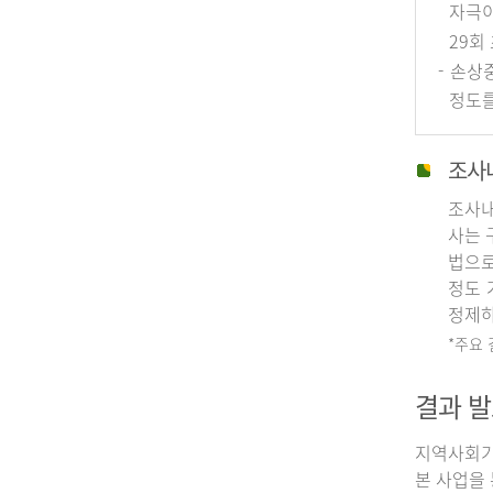
자극이
29회
- 손상
정도를
조사
조사내
사는 
법으로
정도 
정제하
*주요
결과 발
지역사회기
본 사업을