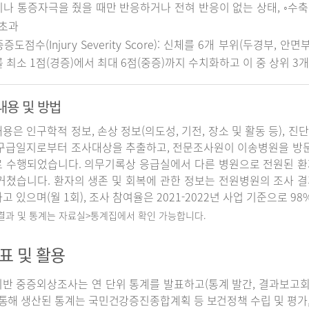
나 통증자극을 줬을 때만 반응하거나 전혀 반응이 없는 상태, ◦수축기 
 초과
중증도점수(Injury Severity Score): 신체를 6개 부위(두경부, 
 최소 1점(경증)에서 최대 6점(중증)까지 수치화하고 이 중 상위 3
내용 및 방법
용은 인구학적 정보, 손상 정보(의도성, 기전, 장소 및 활동 등), 진
구급일지로부터 조사대상을 추출하고, 전문조사원이 이송병원을 방
 수행되었습니다. 의무기록상 응급실에서 다른 병원으로 전원된 환
거쳤습니다. 환자의 생존 및 회복에 관한 정보는 전원병원의 조사 
고 있으며(월 1회), 조사 참여율은 2021-2022년 사업 기준으로 98
 결과 및 통계는 자료실>통계집에서 확인 가능합니다.
표 및 활용
반 중증외상조사는 연 단위 통계를 발표하고(통계 발간, 결과보고회 개
 통해 생산된 통계는 국민건강증진종합계획 등 보건정책 수립 및 평가