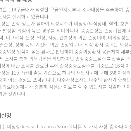
업은 119구급대가 작성한 구급일지로부터 조사대상을 추출하여, 중
조사를 실시하고 있습니다.
상은 손상 정도가 심하여 외상지수가 비정상(의식상태, 혈압, 호흡
 발생할 위험이 높은 경우를 의미합니다. 중증손상은 손상기전에 
추락, 미끄러짐, 둔상, 열상, 자상, 관통상에 의한 손상이며, 비외상성은 
 열손상, 상해 등의 기전에 의한 손상입니다. 외상 환자 중에는 외
중증외상 위험이 높은 환자로 판단하여 중증외상환자 응급처치 세
실제 조사를 통해 의무기록을 확인해야만 손상중증도점수를 산출할 수
상에 대한 조사를 완료한 후에 손상중증도점수를 기준으로 16점 이
상은 119구급대 출동 기준으로 하나의 재난사고에 대해 6명 이상의
증이 아닌 손상도 포함합니다. 다수사상조사는 다수의 환자가 한꺼번
 의료대응체계가 충분히 적절한 치료를 할 수 있는지를 점검하고 이
위한 것입니다.
어설명
지수 비정상(Revised Trauma Score): 다음 세 가지 사항 중 