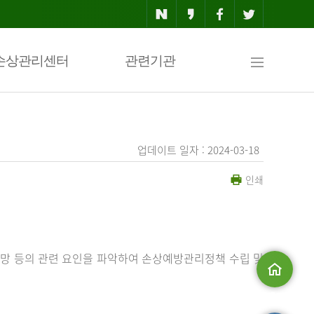
사
손상관리센터
관련기관
이
업데이트 일자 : 2024-03-18
인쇄
트
맵
망 등의 관련 요인을 파악하여 손상예방관리정책 수립 및
메인으로