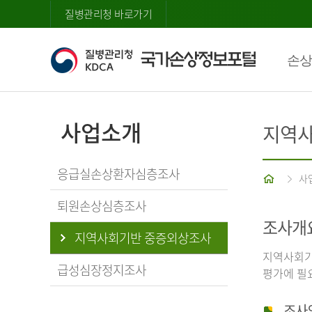
질병관리청 바로가기
손상
사업소개
지역사
응급실손상환자심층조사
홈
사
퇴원손상심층조사
조사개
지역사회기반 중증외상조사
지역사회기
급성심장정지조사
평가에 필
조사