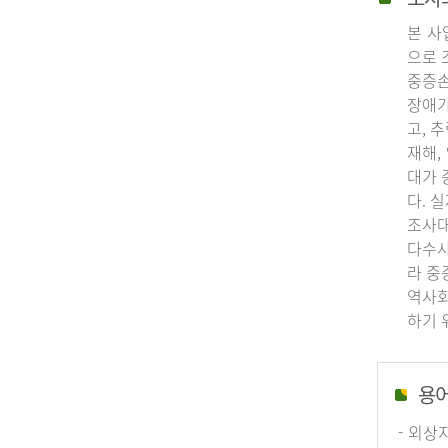
본 사
으로 
중증손
장애가
고, 
재해,
대가 
다. 
조사대
다수사
라 중
역사회
하기 
용
- 외상