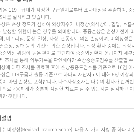
업은 119구급대가 작성한 구급일지로부터 조사대상을 추출하여, 중
조사를 실시하고 있습니다.
상은 손상 정도가 심하여 외상지수가 비정상(의식상태, 혈압, 호흡
 발생할 위험이 높은 경우를 의미합니다. 중증손상은 손상기전에 
추락, 미끄러짐, 둔상, 열상, 자상, 관통상에 의한 손상이며, 비외상성은 
 열손상, 상해 등의 기전에 의한 손상입니다. 외상 환자 중에는 외
중증외상 위험이 높은 환자로 판단하여 중증외상환자 응급처치 세
실제 조사를 통해 의무기록을 확인해야만 손상중증도점수를 산출할 수
상에 대한 조사를 완료한 후에 손상중증도점수를 기준으로 16점 이
상은 119구급대 출동 기준으로 하나의 재난사고에 대해 6명 이상의
증이 아닌 손상도 포함합니다. 다수사상조사는 다수의 환자가 한꺼번
 의료대응체계가 충분히 적절한 치료를 할 수 있는지를 점검하고 이
위한 것입니다.
어설명
지수 비정상(Revised Trauma Score): 다음 세 가지 사항 중 