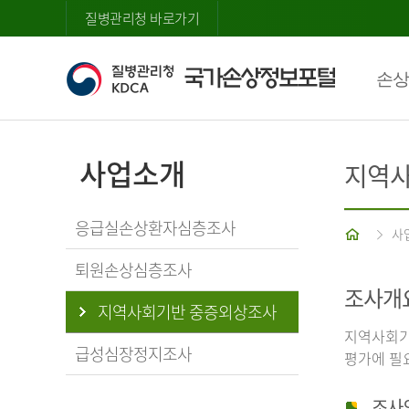
질병관리청 바로가기
손상
사업소개
지역사
응급실손상환자심층조사
홈
사
퇴원손상심층조사
조사개
지역사회기반 중증외상조사
지역사회기
급성심장정지조사
평가에 필
조사