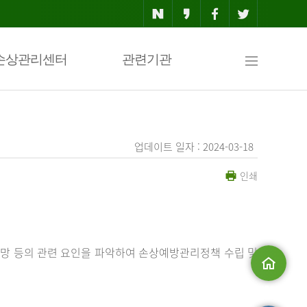
사
손상관리센터
관련기관
이
업데이트 일자 : 2024-03-18
인쇄
트
맵
망 등의 관련 요인을 파악하여 손상예방관리정책 수립 및
메인으로