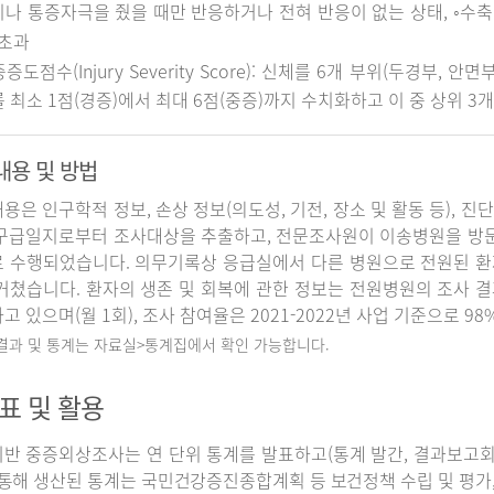
나 통증자극을 줬을 때만 반응하거나 전혀 반응이 없는 상태, ◦수축기 
 초과
중증도점수(Injury Severity Score): 신체를 6개 부위(두경부, 
 최소 1점(경증)에서 최대 6점(중증)까지 수치화하고 이 중 상위 3
내용 및 방법
용은 인구학적 정보, 손상 정보(의도성, 기전, 장소 및 활동 등), 진
구급일지로부터 조사대상을 추출하고, 전문조사원이 이송병원을 방
 수행되었습니다. 의무기록상 응급실에서 다른 병원으로 전원된 환
거쳤습니다. 환자의 생존 및 회복에 관한 정보는 전원병원의 조사 
고 있으며(월 1회), 조사 참여율은 2021-2022년 사업 기준으로 98
 결과 및 통계는 자료실>통계집에서 확인 가능합니다.
표 및 활용
반 중증외상조사는 연 단위 통계를 발표하고(통계 발간, 결과보고회 개
 통해 생산된 통계는 국민건강증진종합계획 등 보건정책 수립 및 평가