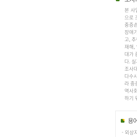
본 사
으로 
중증손
장애가
고, 
재해,
대가 
다. 
조사대
다수사
라 중
역사회
하기 
용
- 외상