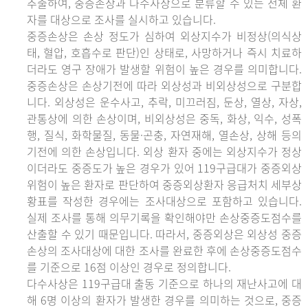
추출하여, 중증손상과 다수사상으로 분류할 수 있는 전체 환
자를 대상으로 조사를 실시하고 있습니다.
중증손상은 손상 정도가 심하여 외상지수가 비정상(의식상
태, 혈압, 호흡수로 판단)인 상태로, 사망하거나 즉시 치료하
더라도 영구 장애가 발생할 위험이 높은 경우를 의미합니다.
중증손상은 손상기전에 따라 외상성과 비외상성으로 구분합
니다. 외상성은 운수사고, 추락, 미끄러짐, 둔상, 열상, 자상,
관통상에 의한 손상이며, 비외상성은 중독, 화상, 익수, 성폭
행, 질식, 화학물질, 동물·곤충, 자연재해, 열손상, 상해 등의
기전에 의한 손상입니다. 외상 환자 중에는 외상지수가 정상
이더라도 중증도가 높은 경우가 있어 119구급대가 중증외상
위험이 높은 환자로 판단하여 중증외상환자 응급처치 세부상
황표를 작성한 경우에는 조사대상으로 포함하고 있습니다.
실제 조사를 통해 의무기록을 확인해야만 손상중증도점수를
산출할 수 있기 때문입니다. 따라서, 중증외상은 외상성 중증
손상의 조사대상에 대한 조사를 완료한 후에 손상중증도점수
를 기준으로 16점 이상인 경우로 정의합니다.
다수사상은 119구급대 출동 기준으로 하나의 재난사고에 대
해 6명 이상의 환자가 발생한 경우를 의미하는 것으로, 중증