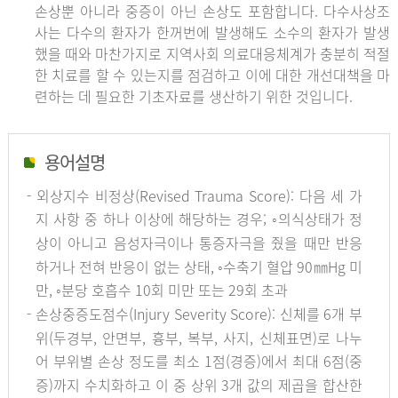
손상뿐 아니라 중증이 아닌 손상도 포함합니다. 다수사상조
사는 다수의 환자가 한꺼번에 발생해도 소수의 환자가 발생
했을 때와 마찬가지로 지역사회 의료대응체계가 충분히 적절
한 치료를 할 수 있는지를 점검하고 이에 대한 개선대책을 마
련하는 데 필요한 기초자료를 생산하기 위한 것입니다.
용어설명
- 외상지수 비정상(Revised Trauma Score): 다음 세 가
지 사항 중 하나 이상에 해당하는 경우; ◦의식상태가 정
상이 아니고 음성자극이나 통증자극을 줬을 때만 반응
하거나 전혀 반응이 없는 상태, ◦수축기 혈압 90㎜Hg 미
만, ◦분당 호흡수 10회 미만 또는 29회 초과
- 손상중증도점수(Injury Severity Score): 신체를 6개 부
위(두경부, 안면부, 흉부, 복부, 사지, 신체표면)로 나누
어 부위별 손상 정도를 최소 1점(경증)에서 최대 6점(중
증)까지 수치화하고 이 중 상위 3개 값의 제곱을 합산한