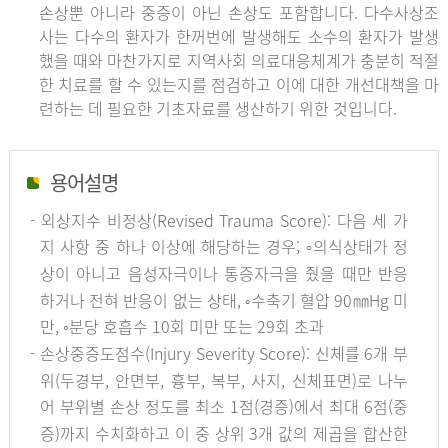
손상뿐 아니라 중증이 아닌 손상도 포함합니다. 다수사상조
사는 다수의 환자가 한꺼번에 발생해도 소수의 환자가 발생
했을 때와 마찬가지로 지역사회 의료대응체계가 충분히 적절
한 치료를 할 수 있는지를 점검하고 이에 대한 개선대책을 마
련하는 데 필요한 기초자료를 생산하기 위한 것입니다.
용어설명
- 외상지수 비정상(Revised Trauma Score): 다음 세 가
지 사항 중 하나 이상에 해당하는 경우; ◦의식상태가 정
상이 아니고 음성자극이나 통증자극을 줬을 때만 반응
하거나 전혀 반응이 없는 상태, ◦수축기 혈압 90㎜Hg 미
만, ◦분당 호흡수 10회 미만 또는 29회 초과
- 손상중증도점수(Injury Severity Score): 신체를 6개 부
위(두경부, 안면부, 흉부, 복부, 사지, 신체표면)로 나누
어 부위별 손상 정도를 최소 1점(경증)에서 최대 6점(중
증)까지 수치화하고 이 중 상위 3개 값의 제곱을 합산한