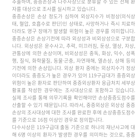
추출하여, 중증손상과 다수사상으로 분류할 수 있는 전체 환
자를 대상으로 조사를 실시하고 있습니다.
중증손상은 손상 정도가 심하여 외상지수가 비정상(의식상
태, 혈압, 호흡수로 판단)인 상태로, 사망하거나 즉시 치료하
더라도 영구 장애가 발생할 위험이 높은 경우를 의미합니다.
중증손상은 손상기전에 따라 외상성과 비외상성으로 구분합
니다. 외상성은 운수사고, 추락, 미끄러짐, 둔상, 열상, 자상,
관통상에 의한 손상이며, 비외상성은 중독, 화상, 익수, 성폭
행, 질식, 화학물질, 동물·곤충, 자연재해, 열손상, 상해 등의
기전에 의한 손상입니다. 외상 환자 중에는 외상지수가 정상
이더라도 중증도가 높은 경우가 있어 119구급대가 중증외상
위험이 높은 환자로 판단하여 중증외상환자 응급처치 세부상
황표를 작성한 경우에는 조사대상으로 포함하고 있습니다.
실제 조사를 통해 의무기록을 확인해야만 손상중증도점수를
산출할 수 있기 때문입니다. 따라서, 중증외상은 외상성 중증
손상의 조사대상에 대한 조사를 완료한 후에 손상중증도점수
를 기준으로 16점 이상인 경우로 정의합니다.
다수사상은 119구급대 출동 기준으로 하나의 재난사고에 대
해 6명 이상의 환자가 발생한 경우를 의미하는 것으로, 중증