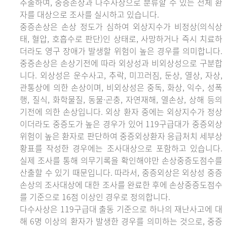
추출하여, 중증손상과 다수사상으로 분류할 수 있는 전체 환
자를 대상으로 조사를 실시하고 있습니다.
중증손상은 손상 정도가 심하여 외상지수가 비정상(의식상
태, 혈압, 호흡수로 판단)인 상태로, 사망하거나 즉시 치료하
더라도 영구 장애가 발생할 위험이 높은 경우를 의미합니다.
중증손상은 손상기전에 따라 외상성과 비외상성으로 구분합
니다. 외상성은 운수사고, 추락, 미끄러짐, 둔상, 열상, 자상,
관통상에 의한 손상이며, 비외상성은 중독, 화상, 익수, 성폭
행, 질식, 화학물질, 동물·곤충, 자연재해, 열손상, 상해 등의
기전에 의한 손상입니다. 외상 환자 중에는 외상지수가 정상
이더라도 중증도가 높은 경우가 있어 119구급대가 중증외상
위험이 높은 환자로 판단하여 중증외상환자 응급처치 세부상
황표를 작성한 경우에는 조사대상으로 포함하고 있습니다.
실제 조사를 통해 의무기록을 확인해야만 손상중증도점수를
산출할 수 있기 때문입니다. 따라서, 중증외상은 외상성 중증
손상의 조사대상에 대한 조사를 완료한 후에 손상중증도점수
를 기준으로 16점 이상인 경우로 정의합니다.
다수사상은 119구급대 출동 기준으로 하나의 재난사고에 대
해 6명 이상의 환자가 발생한 경우를 의미하는 것으로, 중증