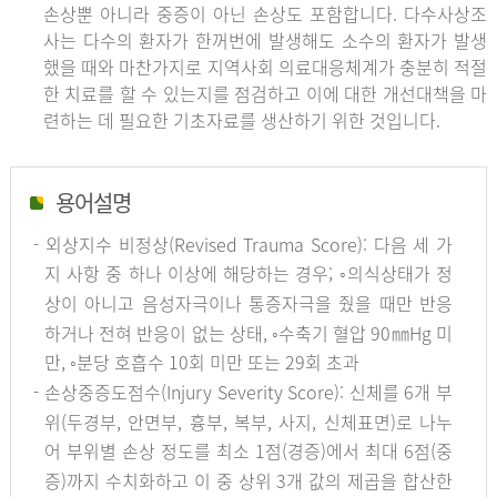
손상뿐 아니라 중증이 아닌 손상도 포함합니다. 다수사상조
사는 다수의 환자가 한꺼번에 발생해도 소수의 환자가 발생
했을 때와 마찬가지로 지역사회 의료대응체계가 충분히 적절
한 치료를 할 수 있는지를 점검하고 이에 대한 개선대책을 마
련하는 데 필요한 기초자료를 생산하기 위한 것입니다.
용어설명
- 외상지수 비정상(Revised Trauma Score): 다음 세 가
지 사항 중 하나 이상에 해당하는 경우; ◦의식상태가 정
상이 아니고 음성자극이나 통증자극을 줬을 때만 반응
하거나 전혀 반응이 없는 상태, ◦수축기 혈압 90㎜Hg 미
만, ◦분당 호흡수 10회 미만 또는 29회 초과
- 손상중증도점수(Injury Severity Score): 신체를 6개 부
위(두경부, 안면부, 흉부, 복부, 사지, 신체표면)로 나누
어 부위별 손상 정도를 최소 1점(경증)에서 최대 6점(중
증)까지 수치화하고 이 중 상위 3개 값의 제곱을 합산한