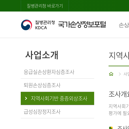
질병관리청 바로가기
손상
사업소개
지역사
응급실손상환자심층조사
홈
사
퇴원손상심층조사
조사개
지역사회기반 중증외상조사
지역사회기
급성심장정지조사
평가에 필
조사