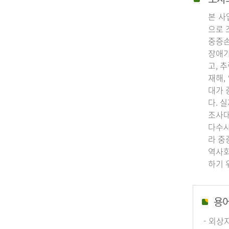
본 사
으로 
중증손
장애가
고, 
재해,
대가 
다. 
조사대
다수사
라 중
역사회
하기 
용
- 외상