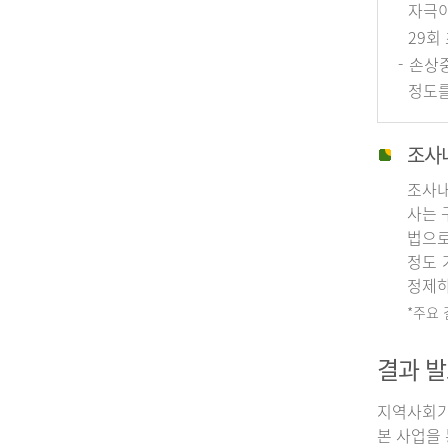
자극이
29회
- 손상
정도를
조사
조사내
사는 
법으로
정도 
정제하
*주요
결과 발
지역사회기
본 사업을