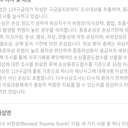
업은 119구급대가 작성한 구급일지로부터 조사대상을 추출하여, 중
조사를 실시하고 있습니다.
상은 손상 정도가 심하여 외상지수가 비정상(의식상태, 혈압, 호흡
 발생할 위험이 높은 경우를 의미합니다. 중증손상은 손상기전에 
추락, 미끄러짐, 둔상, 열상, 자상, 관통상에 의한 손상이며, 비외상성은 
 열손상, 상해 등의 기전에 의한 손상입니다. 외상 환자 중에는 외
중증외상 위험이 높은 환자로 판단하여 중증외상환자 응급처치 세
실제 조사를 통해 의무기록을 확인해야만 손상중증도점수를 산출할 수
상에 대한 조사를 완료한 후에 손상중증도점수를 기준으로 16점 이
상은 119구급대 출동 기준으로 하나의 재난사고에 대해 6명 이상의
증이 아닌 손상도 포함합니다. 다수사상조사는 다수의 환자가 한꺼번
 의료대응체계가 충분히 적절한 치료를 할 수 있는지를 점검하고 이
위한 것입니다.
어설명
지수 비정상(Revised Trauma Score): 다음 세 가지 사항 중 