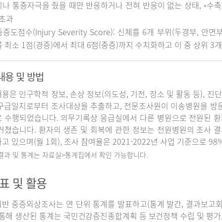
나 통증자극을 줬을 때만 반응하거나 전혀 반응이 없는 상태, ◦수축기 
 초과
중증도점수(Injury Severity Score): 신체를 6개 부위(두경부, 
 최소 1점(경증)에서 최대 6점(중증)까지 수치화하고 이 중 상위 3
내용 및 방법
용은 인구학적 정보, 손상 정보(의도성, 기전, 장소 및 활동 등), 진
구급일지로부터 조사대상을 추출하고, 전문조사원이 이송병원을 방
 수행되었습니다. 의무기록상 응급실에서 다른 병원으로 전원된 환
거쳤습니다. 환자의 생존 및 회복에 관한 정보는 전원병원의 조사 
고 있으며(월 1회), 조사 참여율은 2021-2022년 사업 기준으로 98
 결과 및 통계는 자료실>통계집에서 확인 가능합니다.
표 및 활용
반 중증외상조사는 연 단위 통계를 발표하고(통계 발간, 결과보고회 개
 통해 생산된 통계는 국민건강증진종합계획 등 보건정책 수립 및 평가