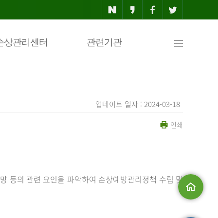
사
손상관리센터
관련기관
이
업데이트 일자 : 2024-03-18
인쇄
트
맵
망 등의 관련 요인을 파악하여 손상예방관리정책 수립 및
메인으로