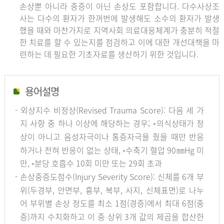
손상뿐 아니라 중증이 아닌 손상도 포함합니다. 다수사상조
사는 다수의 환자가 한꺼번에 발생해도 소수의 환자가 발생
했을 때와 마찬가지로 지역사회 의료대응체계가 충분히 적절
한 치료를 할 수 있는지를 점검하고 이에 대한 개선대책을 마
련하는 데 필요한 기초자료를 생산하기 위한 것입니다.
용어설명
- 외상지수 비정상(Revised Trauma Score): 다음 세 가
지 사항 중 하나 이상에 해당하는 경우; ◦의식상태가 정
상이 아니고 음성자극이나 통증자극을 줬을 때만 반응
하거나 전혀 반응이 없는 상태, ◦수축기 혈압 90㎜Hg 미
만, ◦분당 호흡수 10회 미만 또는 29회 초과
- 손상중증도점수(Injury Severity Score): 신체를 6개 부
위(두경부, 안면부, 흉부, 복부, 사지, 신체표면)로 나누
어 부위별 손상 정도를 최소 1점(경증)에서 최대 6점(중
증)까지 수치화하고 이 중 상위 3개 값의 제곱을 합산한