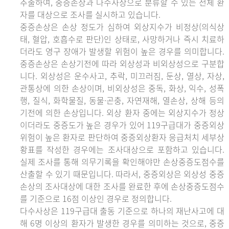
추출하여, 중증손상과 다수사상으로 분류할 수 있는 전체 환
자를 대상으로 조사를 실시하고 있습니다.
중증손상은 손상 정도가 심하여 외상지수가 비정상(의식상
태, 혈압, 호흡수로 판단)인 상태로, 사망하거나 즉시 치료하
더라도 영구 장애가 발생할 위험이 높은 경우를 의미합니다.
중증손상은 손상기전에 따라 외상성과 비외상성으로 구분합
니다. 외상성은 운수사고, 추락, 미끄러짐, 둔상, 열상, 자상,
관통상에 의한 손상이며, 비외상성은 중독, 화상, 익수, 성폭
행, 질식, 화학물질, 동물·곤충, 자연재해, 열손상, 상해 등의
기전에 의한 손상입니다. 외상 환자 중에는 외상지수가 정상
이더라도 중증도가 높은 경우가 있어 119구급대가 중증외상
위험이 높은 환자로 판단하여 중증외상환자 응급처치 세부상
황표를 작성한 경우에는 조사대상으로 포함하고 있습니다.
실제 조사를 통해 의무기록을 확인해야만 손상중증도점수를
산출할 수 있기 때문입니다. 따라서, 중증외상은 외상성 중증
손상의 조사대상에 대한 조사를 완료한 후에 손상중증도점수
를 기준으로 16점 이상인 경우로 정의합니다.
다수사상은 119구급대 출동 기준으로 하나의 재난사고에 대
해 6명 이상의 환자가 발생한 경우를 의미하는 것으로, 중증